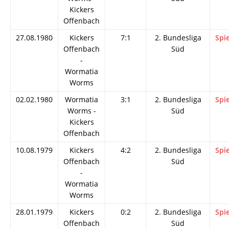
Kickers
Offenbach
27.08.1980
Kickers
7:1
2. Bundesliga
Spie
Offenbach
Süd
-
Wormatia
Worms
02.02.1980
Wormatia
3:1
2. Bundesliga
Spie
Worms -
Süd
Kickers
Offenbach
10.08.1979
Kickers
4:2
2. Bundesliga
Spie
Offenbach
Süd
-
Wormatia
Worms
28.01.1979
Kickers
0:2
2. Bundesliga
Spie
Offenbach
Süd