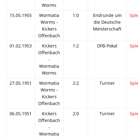
Worms
15.05.1955
Wormatia
1:0
Endrunde um
Spie
Worms -
die Deutsche
Kickers
Meisterschaft
Offenbach
01.02.1953
Kickers
1:2
DFB-Pokal
Spie
Offenbach
-
Wormatia
Worms
27.05.1951
Wormatia
2:2
Turnier
Spie
Worms -
Kickers
Offenbach
06.05.1951
Kickers
2:0
Turnier
Spie
Offenbach
-
Wormatia