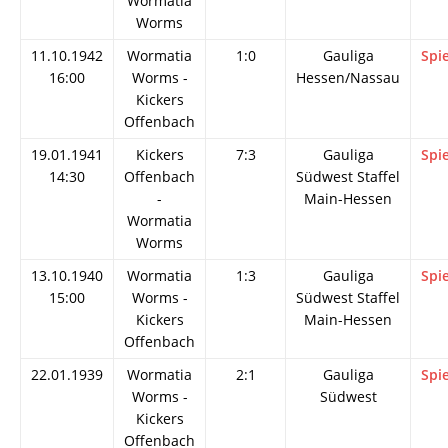
Wormatia
Worms
11.10.1942
Wormatia
1:0
Gauliga
Spie
16:00
Worms -
Hessen/Nassau
Kickers
Offenbach
19.01.1941
Kickers
7:3
Gauliga
Spie
14:30
Offenbach
Südwest Staffel
-
Main-Hessen
Wormatia
Worms
13.10.1940
Wormatia
1:3
Gauliga
Spie
15:00
Worms -
Südwest Staffel
Kickers
Main-Hessen
Offenbach
22.01.1939
Wormatia
2:1
Gauliga
Spie
Worms -
Südwest
Kickers
Offenbach