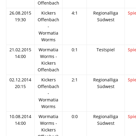
Offenbach
26.08.2015
Kickers
4:1
Regionalliga
Spie
19:30
Offenbach
Südwest
-
Wormatia
Worms
21.02.2015
Wormatia
0:1
Testspiel
Spie
14:00
Worms -
Kickers
Offenbach
02.12.2014
Kickers
2:1
Regionalliga
Spie
20:15
Offenbach
Südwest
-
Wormatia
Worms
10.08.2014
Wormatia
0:0
Regionalliga
Spie
14:00
Worms -
Südwest
Kickers