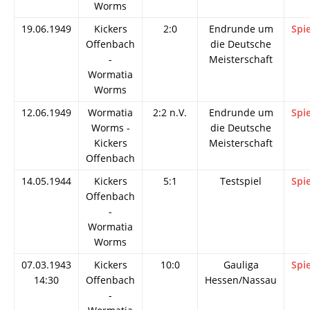
Worms
19.06.1949
Kickers
2:0
Endrunde um
Spie
Offenbach
die Deutsche
-
Meisterschaft
Wormatia
Worms
12.06.1949
Wormatia
2:2 n.V.
Endrunde um
Spie
Worms -
die Deutsche
Kickers
Meisterschaft
Offenbach
14.05.1944
Kickers
5:1
Testspiel
Spie
Offenbach
-
Wormatia
Worms
07.03.1943
Kickers
10:0
Gauliga
Spie
14:30
Offenbach
Hessen/Nassau
-