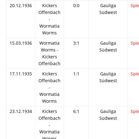
20.12.1936
Kickers
0:0
Gauliga
Spie
Offenbach
Südwest
-
Wormatia
Worms
15.03.1936
Wormatia
3:1
Gauliga
Spie
Worms -
Südwest
Kickers
Offenbach
17.11.1935
Kickers
1:1
Gauliga
Spie
Offenbach
Südwest
-
Wormatia
Worms
23.12.1934
Kickers
6:1
Gauliga
Spie
Offenbach
Südwest
-
Wormatia
Worms