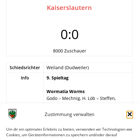
Kaiserslautern
0:0
8000 Zuschauer
Schiedsrichter
Weiland (Dudweiler)
Info
9. Spieltag
Wormatia Worms
Godo – Mechnig, H. Löb – Steffen,
Schweizer, Bogert – Vatter, H. Oswald,
Lenges, Weiß, H. Müller.
Zustimmung verwalten
1.FC Kaiserslautern
Um dir ein optimales Erlebnis zu bieten, verwenden wir Technologien wie
Hölz – Mangold, Sprengard – Miksa,
Cookies, um Geräteinformationen zu speichern und/oder darauf