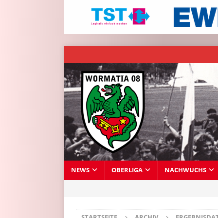
NEWS
OBERLIGA
NACHWUCHS
STARTSEITE
ARCHIV
ERGEBNISDA