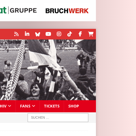
HIV
FANS
TICKETS
SHOP