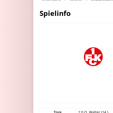
Spielinfo
Tore
1:0 O. Walter (14.)