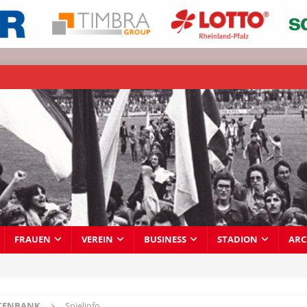
FRAUEN
VEREIN
BUSINESS
STADION
ARC
TENBANK
Spielinfo