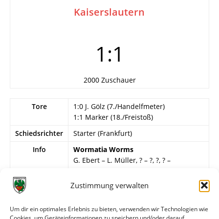
Kaiserslautern
1:1
2000 Zuschauer
Tore
1:0 J. Gölz (7./Handelfmeter)
1:1 Marker (18./Freistoß)
Schiedsrichter
Starter (Frankfurt)
Info
Wormatia Worms
G. Ebert – L. Müller, ? – ?, ?, ? –
Zimmermann, Kapper, M. Busam, J.
Gölz, ?.
Zustimmung verwalten
1.FC Kaiserslautern
Um dir ein optimales Erlebnis zu bieten, verwenden wir Technologien wie
Gebhardt – Hörhammer, Pirrung –
Cookies, um Geräteinformationen zu speichern und/oder darauf