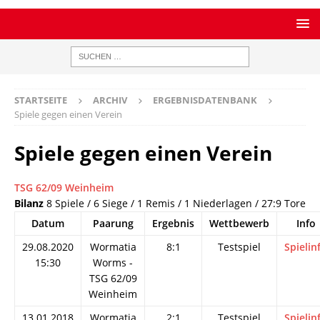
STARTSEITE
ARCHIV
ERGEBNISDATENBANK
Spiele gegen einen Verein
Spiele gegen einen Verein
TSG 62/09 Weinheim
Bilanz
8 Spiele / 6 Siege / 1 Remis / 1 Niederlagen / 27:9 Tore
Datum
Paarung
Ergebnis
Wettbewerb
Info
29.08.2020
Wormatia
8:1
Testspiel
Spielin
15:30
Worms -
TSG 62/09
Weinheim
13.01.2018
Wormatia
2:1
Testspiel
Spielin