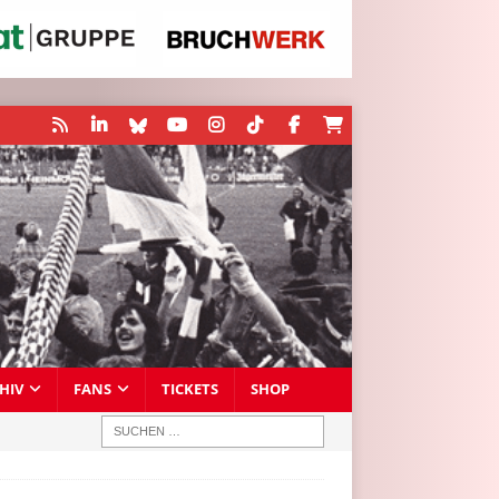
HIV
FANS
TICKETS
SHOP