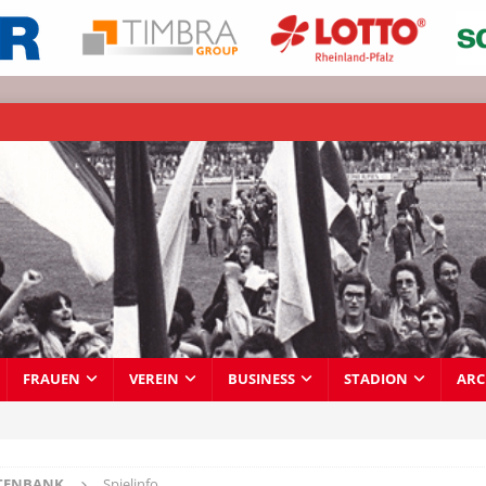
FRAUEN
VEREIN
BUSINESS
STADION
ARC
TENBANK
Spielinfo