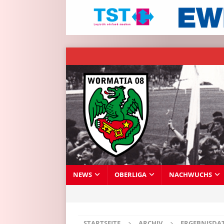
NEWS
OBERLIGA
NACHWUCHS
STARTSEITE
ARCHIV
ERGEBNISDA