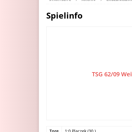
Spielinfo
TSG 62/09 We
Tore
1:0 Placzek (30.)