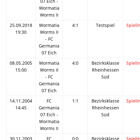
07 Eich -
Wormatia
Worms II
25.09.2018
Wormatia
4:1
Testspiel
Spieli
19:30
Worms II
- FC
Germania
07 Eich
08.05.2005
Wormatia
4:0
Bezirksklasse
Spieli
15:00
Worms II
Rheinhessen
- FC
Süd
Germania
07 Eich
14.11.2004
FC
1:1
Bezirksklasse
Spieli
14:45
Germania
Rheinhessen
07 Eich -
Süd
Wormatia
Worms II
30.11.2003
FC
0:0
Bezirksklasse
Spieli