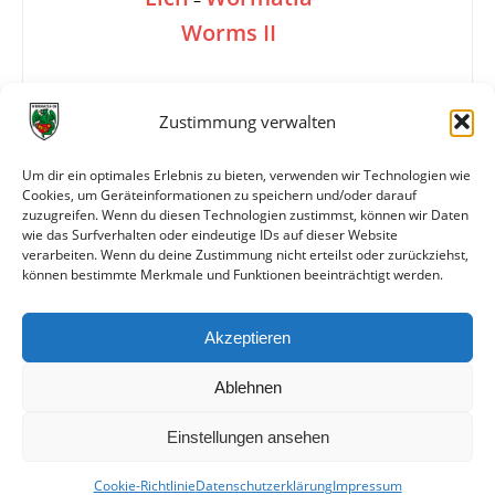
Worms II
1:1
Zustimmung verwalten
Um dir ein optimales Erlebnis zu bieten, verwenden wir Technologien wie
Cookies, um Geräteinformationen zu speichern und/oder darauf
Tore
0:1 Halblinker
zuzugreifen. Wenn du diesen Technologien zustimmst, können wir Daten
1:1 Brandel (80.)
wie das Surfverhalten oder eindeutige IDs auf dieser Website
verarbeiten. Wenn du deine Zustimmung nicht erteilst oder zurückziehst,
können bestimmte Merkmale und Funktionen beeinträchtigt werden.
Weitere Daten
Akzeptieren
Alle bisherigen Partien der beiden Mannschaften
anzeigen
Ablehnen
Einstellungen ansehen
Cookie-Richtlinie
Datenschutzerklärung
Impressum
© VfR Wormatia Worms