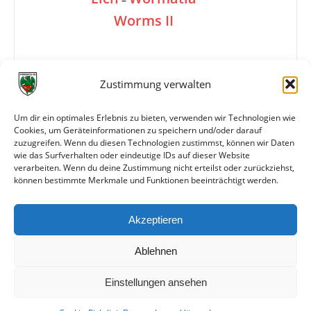
Worms II
0:1
Zustimmung verwalten
Um dir ein optimales Erlebnis zu bieten, verwenden wir Technologien wie
Cookies, um Geräteinformationen zu speichern und/oder darauf
Tore
0:1 Krämer (8./Eigentor)
zuzugreifen. Wenn du diesen Technologien zustimmst, können wir Daten
Schiedsrichter
Mayer (Hochheim)
wie das Surfverhalten oder eindeutige IDs auf dieser Website
verarbeiten. Wenn du deine Zustimmung nicht erteilst oder zurückziehst,
können bestimmte Merkmale und Funktionen beeinträchtigt werden.
Weitere Daten
Akzeptieren
Alle bisherigen Partien der beiden Mannschaften
anzeigen
Ablehnen
Einstellungen ansehen