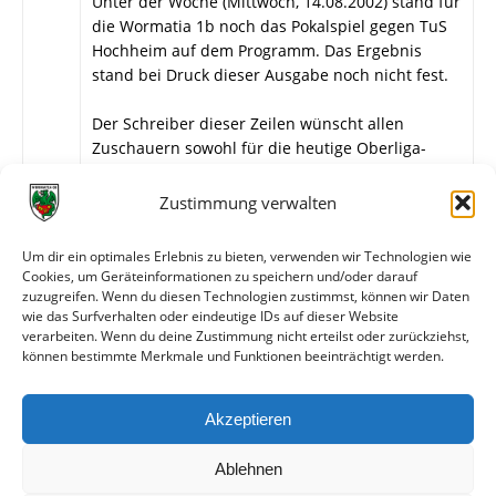
Unter der Woche (Mittwoch, 14.08.2002) stand für
die Wormatia 1b noch das Pokalspiel gegen TuS
Hochheim auf dem Programm. Das Ergebnis
stand bei Druck dieser Ausgabe noch nicht fest.
Der Schreiber dieser Zeilen wünscht allen
Zuschauern sowohl für die heutige Oberliga-
Partie gegen die Spvgg. Ingelheim wie auch für
das am Sonntag stattfindende Lokalderby gegen
Zustimmung verwalten
TuS Neuhausen 1b spannende neunzig Minuten,
und dass aus beiden Spielen, unsere Gegner
Um dir ein optimales Erlebnis zu bieten, verwenden wir Technologien wie
mögen mir verzeihen, der Sieger Wormatia
Cookies, um Geräteinformationen zu speichern und/oder darauf
heißen möge.
zuzugreifen. Wenn du diesen Technologien zustimmst, können wir Daten
wie das Surfverhalten oder eindeutige IDs auf dieser Website
verarbeiten. Wenn du deine Zustimmung nicht erteilst oder zurückziehst,
können bestimmte Merkmale und Funktionen beeinträchtigt werden.
Weitere Daten
Akzeptieren
Alle bisherigen Partien der beiden Mannschaften
anzeigen
Ablehnen