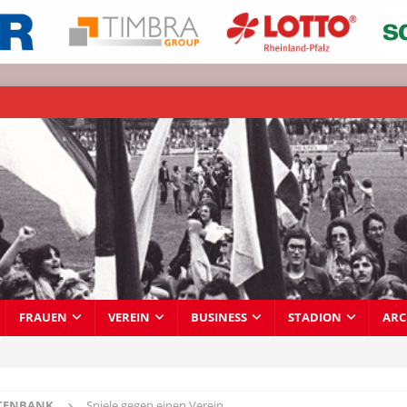
FRAUEN
VEREIN
BUSINESS
STADION
ARC
TENBANK
Spiele gegen einen Verein