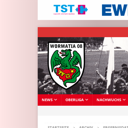
NEWS
OBERLIGA
NACHWUCHS
STARTSEITE
ARCHIV
ERGEBNISDA