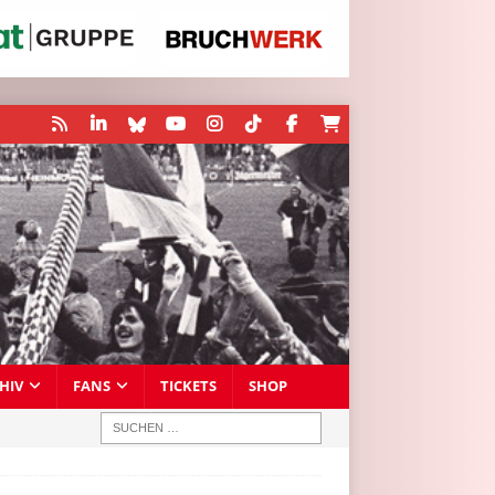
HIV
FANS
TICKETS
SHOP