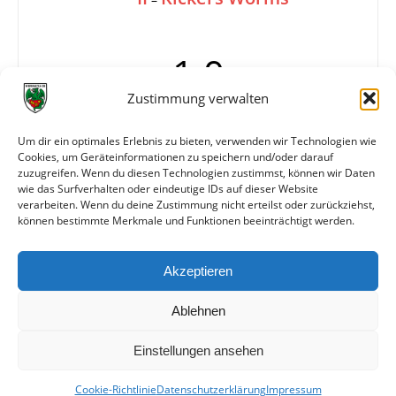
1:0
Zustimmung verwalten
Tore
1:0 Graf (14.)
Um dir ein optimales Erlebnis zu bieten, verwenden wir Technologien wie
Cookies, um Geräteinformationen zu speichern und/oder darauf
Karten
Platzverweis für Kickers Mitte der zweiten
zuzugreifen. Wenn du diesen Technologien zustimmst, können wir Daten
Hälfte wegen SR-Beleidigung
wie das Surfverhalten oder eindeutige IDs auf dieser Website
verarbeiten. Wenn du deine Zustimmung nicht erteilst oder zurückziehst,
können bestimmte Merkmale und Funktionen beeinträchtigt werden.
Weitere Daten
Akzeptieren
Alle bisherigen Partien der beiden Mannschaften
anzeigen
Ablehnen
Einstellungen ansehen
Cookie-Richtlinie
Datenschutzerklärung
Impressum
© VfR Wormatia Worms