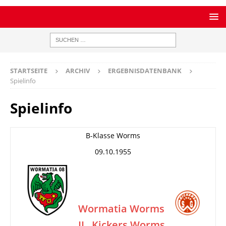
STARTSEITE
ARCHIV
ERGEBNISDATENBANK
Spielinfo
Spielinfo
B-Klasse Worms
09.10.1955
Wormatia Worms
II
Kickers Worms
–