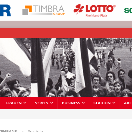
FRAUEN
VEREIN
BUSINESS
STADION
ARC
TENBANK
Spielinfo