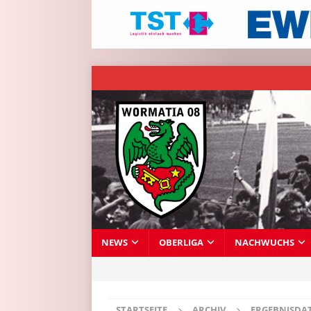
NEWS
OBERLIGA
NACHWUCHS
STARTSEITE
ARCHIV
ERGEBNISDA