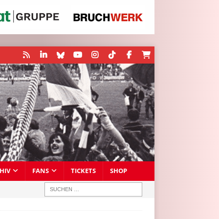
HIV
FANS
TICKETS
SHOP