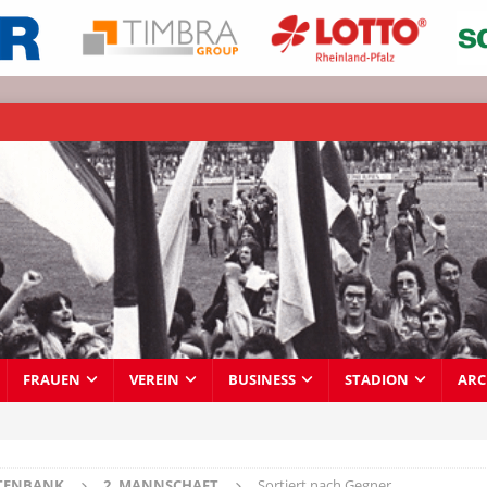
FRAUEN
VEREIN
BUSINESS
STADION
ARC
TENBANK
2. MANNSCHAFT
Sortiert nach Gegner