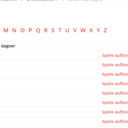
M
N
O
P
Q
R
S
T
U
V
W
X
Y
Z
Gegner
Spiele auflis
Spiele auflis
Spiele auflis
Spiele auflis
Spiele auflis
Spiele auflis
Spiele auflis
Spiele auflis