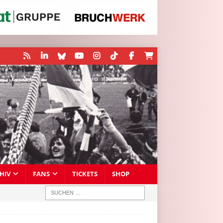
HIV
FANS
TICKETS
SHOP