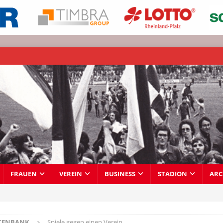
FRAUEN
VEREIN
BUSINESS
STADION
ARC
TENBANK
Spiele gegen einen Verein