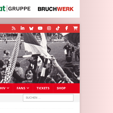
HIV
FANS
TICKETS
SHOP