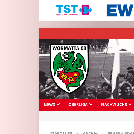
NEWS
OBERLIGA
NACHWUCHS
STARTSEITE
ARCHIV
ERGEBNISDA