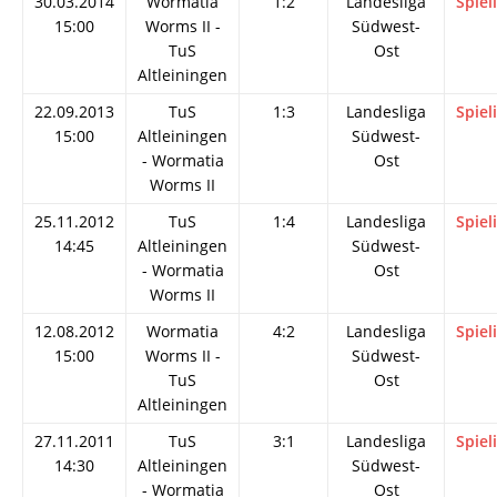
30.03.2014
Wormatia
1:2
Landesliga
Spiel
15:00
Worms II -
Südwest-
TuS
Ost
Altleiningen
22.09.2013
TuS
1:3
Landesliga
Spiel
15:00
Altleiningen
Südwest-
- Wormatia
Ost
Worms II
25.11.2012
TuS
1:4
Landesliga
Spiel
14:45
Altleiningen
Südwest-
- Wormatia
Ost
Worms II
12.08.2012
Wormatia
4:2
Landesliga
Spiel
15:00
Worms II -
Südwest-
TuS
Ost
Altleiningen
27.11.2011
TuS
3:1
Landesliga
Spiel
14:30
Altleiningen
Südwest-
- Wormatia
Ost