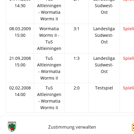
14:30
Altleiningen
Südwest-
- Wormatia
Ost
Worms II
08.03.2009
Wormatia
3:1
Landesliga
Spiel
15:00
Worms II -
Südwest-
TuS
Ost
Altleiningen
21.09.2008
TuS
1:3
Landesliga
Spiel
15:00
Altleiningen
Südwest-
- Wormatia
Ost
Worms II
02.02.2008
TuS
2:0
Testspiel
Spiel
14:00
Altleiningen
- Wormatia
Worms II
Zustimmung verwalten