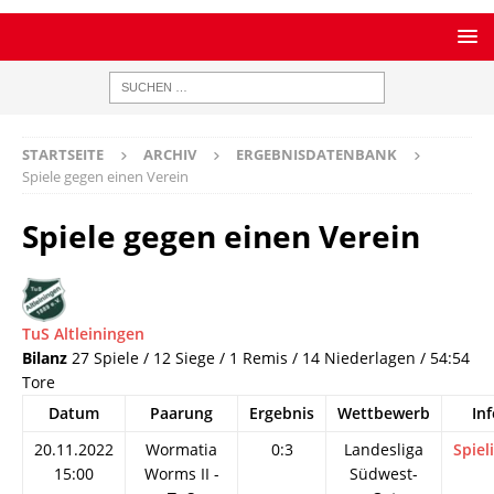
STARTSEITE
ARCHIV
ERGEBNISDATENBANK
Spiele gegen einen Verein
Spiele gegen einen Verein
TuS Altleiningen
Bilanz
27 Spiele / 12 Siege / 1 Remis / 14 Niederlagen / 54:54
Tore
Datum
Paarung
Ergebnis
Wettbewerb
Inf
20.11.2022
Wormatia
0:3
Landesliga
Spiel
15:00
Worms II -
Südwest-