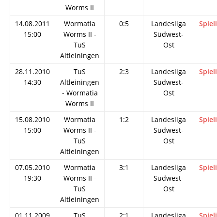
Worms II
14.08.2011
Wormatia
0:5
Landesliga
Spiel
15:00
Worms II -
Südwest-
TuS
Ost
Altleiningen
28.11.2010
TuS
2:3
Landesliga
Spiel
14:30
Altleiningen
Südwest-
- Wormatia
Ost
Worms II
15.08.2010
Wormatia
1:2
Landesliga
Spiel
15:00
Worms II -
Südwest-
TuS
Ost
Altleiningen
07.05.2010
Wormatia
3:1
Landesliga
Spiel
19:30
Worms II -
Südwest-
TuS
Ost
Altleiningen
01.11.2009
TuS
2:1
Landesliga
Spiel