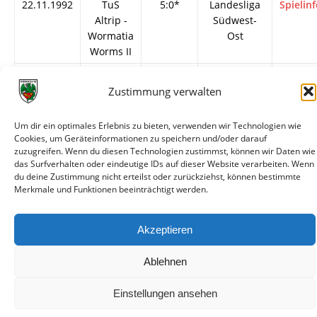
22.11.1992
TuS
5:0*
Landesliga
Spielin
Altrip -
Südwest-
Wormatia
Ost
Worms II
12.04.1992
Wormatia
2:1
Landesliga
Spielin
Worms II
Südwest-
Zustimmung verwalten
- TuS
Ost
Altrip
Um dir ein optimales Erlebnis zu bieten, verwenden wir Technologien wie
Cookies, um Geräteinformationen zu speichern und/oder darauf
20.10.1991
TuS
3:0
Landesliga
Spielin
zuzugreifen. Wenn du diesen Technologien zustimmst, können wir Daten wie
Altrip -
Südwest-
das Surfverhalten oder eindeutige IDs auf dieser Website verarbeiten. Wenn
Wormatia
Ost
du deine Zustimmung nicht erteilst oder zurückziehst, können bestimmte
Merkmale und Funktionen beeinträchtigt werden.
Worms II
Akzeptieren
Ablehnen
© VfR Wormatia Worms
Einstellungen ansehen