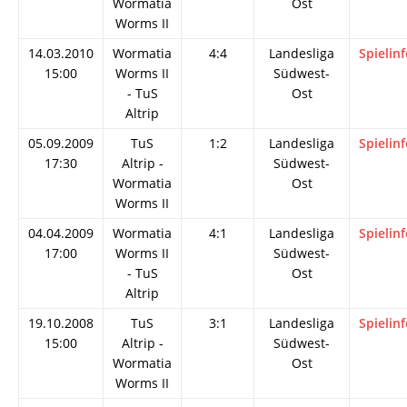
Wormatia
Ost
Worms II
14.03.2010
Wormatia
4:4
Landesliga
Spielin
15:00
Worms II
Südwest-
- TuS
Ost
Altrip
05.09.2009
TuS
1:2
Landesliga
Spielin
17:30
Altrip -
Südwest-
Wormatia
Ost
Worms II
04.04.2009
Wormatia
4:1
Landesliga
Spielin
17:00
Worms II
Südwest-
- TuS
Ost
Altrip
19.10.2008
TuS
3:1
Landesliga
Spielin
15:00
Altrip -
Südwest-
Wormatia
Ost
Worms II