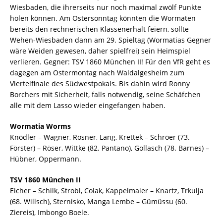
Wiesbaden, die ihrerseits nur noch maximal zwölf Punkte
holen können. Am Ostersonntag könnten die Wormaten
bereits den rechnerischen Klassenerhalt feiern, sollte
Wehen-Wiesbaden dann am 29. Spieltag (Wormatias Gegner
wäre Weiden gewesen, daher spielfrei) sein Heimspiel
verlieren. Gegner: TSV 1860 München II! Für den VfR geht es
dagegen am Ostermontag nach Waldalgesheim zum
Viertelfinale des Südwestpokals. Bis dahin wird Ronny
Borchers mit Sicherheit, falls notwendig, seine Schäfchen
alle mit dem Lasso wieder eingefangen haben.
Wormatia Worms
Knödler – Wagner, Rösner, Lang, Krettek – Schröer (73.
Förster) – Röser, Wittke (82. Pantano), Gollasch (78. Barnes) –
Hübner, Oppermann.
TSV 1860 München II
Eicher – Schilk, Strobl, Colak, Kappelmaier – Knartz, Trkulja
(68. Willsch), Sternisko, Manga Lembe – Gümüssu (60.
Ziereis), Imbongo Boele.