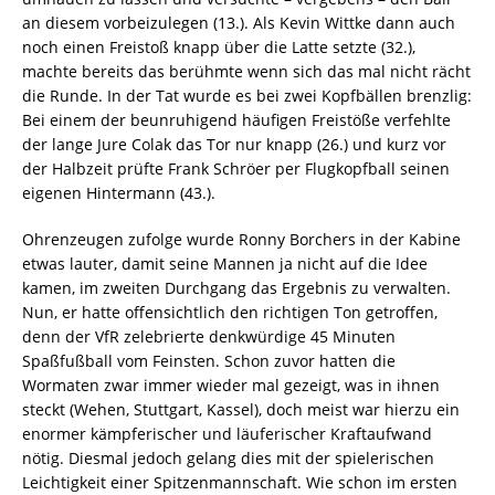
an diesem vorbeizulegen (13.). Als Kevin Wittke dann auch
noch einen Freistoß knapp über die Latte setzte (32.),
machte bereits das berühmte wenn sich das mal nicht rächt
die Runde. In der Tat wurde es bei zwei Kopfbällen brenzlig:
Bei einem der beunruhigend häufigen Freistöße verfehlte
der lange Jure Colak das Tor nur knapp (26.) und kurz vor
der Halbzeit prüfte Frank Schröer per Flugkopfball seinen
eigenen Hintermann (43.).
Ohrenzeugen zufolge wurde Ronny Borchers in der Kabine
etwas lauter, damit seine Mannen ja nicht auf die Idee
kamen, im zweiten Durchgang das Ergebnis zu verwalten.
Nun, er hatte offensichtlich den richtigen Ton getroffen,
denn der VfR zelebrierte denkwürdige 45 Minuten
Spaßfußball vom Feinsten. Schon zuvor hatten die
Wormaten zwar immer wieder mal gezeigt, was in ihnen
steckt (Wehen, Stuttgart, Kassel), doch meist war hierzu ein
enormer kämpferischer und läuferischer Kraftaufwand
nötig. Diesmal jedoch gelang dies mit der spielerischen
Leichtigkeit einer Spitzenmannschaft. Wie schon im ersten