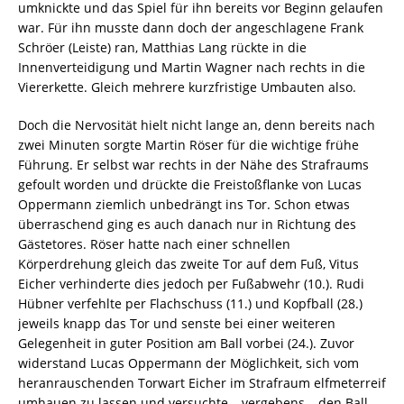
umknickte und das Spiel für ihn bereits vor Beginn gelaufen
war. Für ihn musste dann doch der angeschlagene Frank
Schröer (Leiste) ran, Matthias Lang rückte in die
Innenverteidigung und Martin Wagner nach rechts in die
Viererkette. Gleich mehrere kurzfristige Umbauten also.
Doch die Nervosität hielt nicht lange an, denn bereits nach
zwei Minuten sorgte Martin Röser für die wichtige frühe
Führung. Er selbst war rechts in der Nähe des Strafraums
gefoult worden und drückte die Freistoßflanke von Lucas
Oppermann ziemlich unbedrängt ins Tor. Schon etwas
überraschend ging es auch danach nur in Richtung des
Gästetores. Röser hatte nach einer schnellen
Körperdrehung gleich das zweite Tor auf dem Fuß, Vitus
Eicher verhinderte dies jedoch per Fußabwehr (10.). Rudi
Hübner verfehlte per Flachschuss (11.) und Kopfball (28.)
jeweils knapp das Tor und senste bei einer weiteren
Gelegenheit in guter Position am Ball vorbei (24.). Zuvor
widerstand Lucas Oppermann der Möglichkeit, sich vom
heranrauschenden Torwart Eicher im Strafraum elfmeterreif
umhauen zu lassen und versuchte – vergebens – den Ball