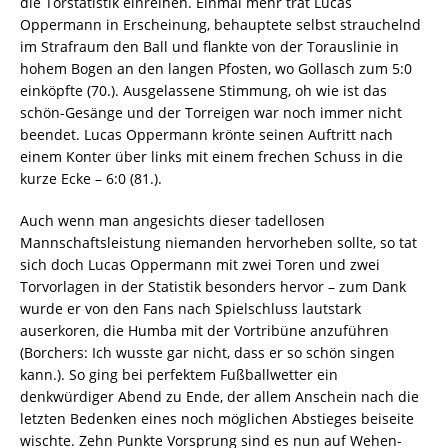
die Torstatistik einreihen. Einmal mehr trat Lucas
Oppermann in Erscheinung, behauptete selbst strauchelnd
im Strafraum den Ball und flankte von der Torauslinie in
hohem Bogen an den langen Pfosten, wo Gollasch zum 5:0
einköpfte (70.). Ausgelassene Stimmung, oh wie ist das
schön-Gesänge und der Torreigen war noch immer nicht
beendet. Lucas Oppermann krönte seinen Auftritt nach
einem Konter über links mit einem frechen Schuss in die
kurze Ecke – 6:0 (81.).
Auch wenn man angesichts dieser tadellosen
Mannschaftsleistung niemanden hervorheben sollte, so tat
sich doch Lucas Oppermann mit zwei Toren und zwei
Torvorlagen in der Statistik besonders hervor – zum Dank
wurde er von den Fans nach Spielschluss lautstark
auserkoren, die Humba mit der Vortribüne anzuführen
(Borchers: Ich wusste gar nicht, dass er so schön singen
kann.). So ging bei perfektem Fußballwetter ein
denkwürdiger Abend zu Ende, der allem Anschein nach die
letzten Bedenken eines noch möglichen Abstieges beiseite
wischte. Zehn Punkte Vorsprung sind es nun auf Wehen-