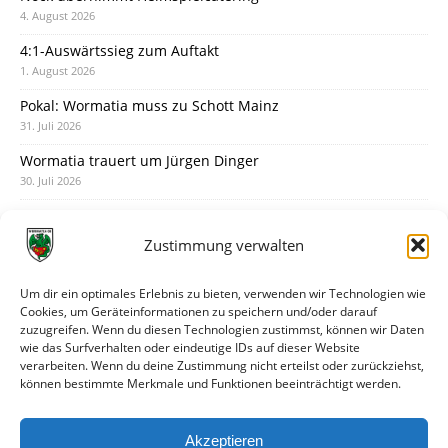
4. August 2026
4:1-Auswärtssieg zum Auftakt
1. August 2026
Pokal: Wormatia muss zu Schott Mainz
31. Juli 2026
Wormatia trauert um Jürgen Dinger
30. Juli 2026
Deine Spielminute: 89+1
28. Juli 2026
Zustimmung verwalten
Neuer Rückensponsor
28. Juli 2026
Um dir ein optimales Erlebnis zu bieten, verwenden wir Technologien wie
Cookies, um Geräteinformationen zu speichern und/oder darauf
Neue Podcast-Folge: So tickt Björn!
zuzugreifen. Wenn du diesen Technologien zustimmst, können wir Daten
27. Juli 2026
wie das Surfverhalten oder eindeutige IDs auf dieser Website
verarbeiten. Wenn du deine Zustimmung nicht erteilst oder zurückziehst,
Eindrücke vom Stadionfest
können bestimmte Merkmale und Funktionen beeinträchtigt werden.
27. Juli 2026
Unterhaltsamer Abschlusstest mit später Niederlage
Akzeptieren