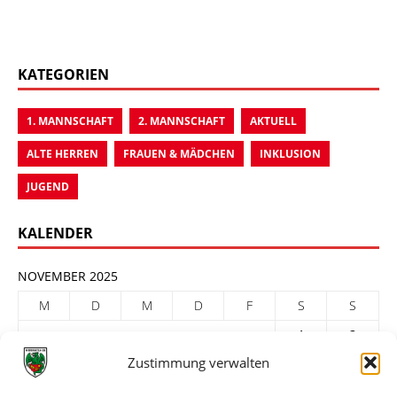
KATEGORIEN
1. MANNSCHAFT
2. MANNSCHAFT
AKTUELL
ALTE HERREN
FRAUEN & MÄDCHEN
INKLUSION
JUGEND
KALENDER
NOVEMBER 2025
M
D
M
D
F
S
S
1
2
Zustimmung verwalten
3
4
5
6
7
8
9
10
11
12
13
14
15
16