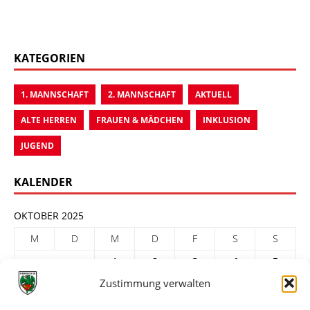
KATEGORIEN
1. MANNSCHAFT
2. MANNSCHAFT
AKTUELL
ALTE HERREN
FRAUEN & MÄDCHEN
INKLUSION
JUGEND
KALENDER
OKTOBER 2025
M
D
M
D
F
S
S
1
2
3
4
5
Zustimmung verwalten
6
7
8
9
10
11
12
13
14
15
16
17
18
19