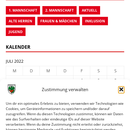
1. MANNSCHAFT
2. MANNSCHAFT
AKTUELL
ALTE HERREN
FRAUEN & MÄDCHEN
INKLUSION
JUGEND
KALENDER
JULI 2022
M
D
M
D
F
S
S
1
2
3
Zustimmung verwalten
4
5
6
7
8
9
10
11
12
13
14
15
16
17
Um dir ein optimales Erlebnis zu bieten, verwenden wir Technologien wie
Cookies, um Geräteinformationen zu speichern und/oder darauf
18
19
20
21
22
23
24
zuzugreifen. Wenn du diesen Technologien zustimmst, können wir Daten
25
26
27
28
29
30
31
wie das Surfverhalten oder eindeutige IDs auf dieser Website
verarbeiten. Wenn du deine Zustimmung nicht erteilst oder zurückziehst,
« Juni
Aug. »
können bestimmte Merkmale und Funktionen beeinträchtigt werden.