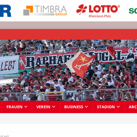
FRAUEN
VEREIN
BUSINESS
STADION
ARC
ntag)