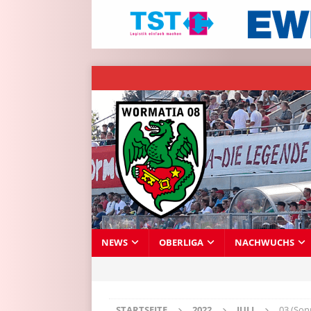
NEWS
OBERLIGA
NACHWUCHS
STARTSEITE
2022
JULI
03 (Son