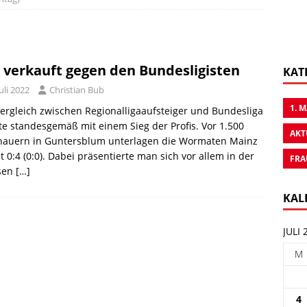
 verkauft gegen den Bundesligisten
KAT
Juli 2022
Christian Bub
1. 
ergleich zwischen Regionalligaaufsteiger und Bundesliga
e standesgemäß mit einem Sieg der Profis. Vor 1.500
AKT
hauern in Guntersblum unterlagen die Wormaten Mainz
t 0:4 (0:0). Dabei präsentierte man sich vor allem in der
FRA
osen
[…]
KAL
JULI 
M
4