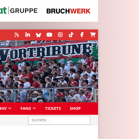
HIV
FANS
TICKETS
SHOP