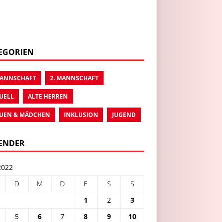
EGORIEN
MANNSCHAFT
2. MANNSCHAFT
UELL
ALTE HERREN
UEN & MÄDCHEN
INKLUSION
JUGEND
ENDER
2022
D
M
D
F
S
S
1
2
3
5
6
7
8
9
10