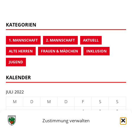
KATEGORIEN
1. MANNSCHAFT
2. MANNSCHAFT
AKTUELL
ALTE HERREN
FRAUEN & MÄDCHEN
INKLUSION
JUGEND
KALENDER
JULI 2022
M
D
M
D
F
S
S
1
2
3
Zustimmung verwalten
4
5
6
7
8
9
10
11
12
13
14
15
16
17