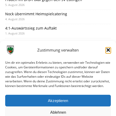
5. August 2026
Nock übernimmt Heimspielcatering
4. August 2026
4:1-Auswärtssieg zum Auftakt
1. August 2026
Pokal: Wormatia muss zu Schott Mainz
31. Juli 2026
Zustimmung verwalten
Wormatia trauert um Jürgen Dinger
30. Juli 2026
Um dir ein optimales Erlebnis zu bieten, verwenden wir Technologien wie
Cookies, um Geräteinformationen zu speichern und/oder darauf
Deine Spielminute: 89+1
zuzugreifen. Wenn du diesen Technologien zustimmst, können wir Daten
28. Juli 2026
wie das Surfverhalten oder eindeutige IDs auf dieser Website
verarbeiten. Wenn du deine Zustimmung nicht erteilst oder zurückziehst,
Neuer Rückensponsor
können bestimmte Merkmale und Funktionen beeinträchtigt werden.
28. Juli 2026
Neue Podcast-Folge: So tickt Björn!
Akzeptieren
27. Juli 2026
Ablehnen