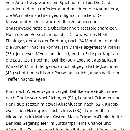
Vom Anpfiff weg war es ein Spiel auf ein Tor. Die Gäste
standen tief mit Fünferkette und machten die Räume eng,
die Wormaten suchten geduldig nach Lücken. Der
Klassenunterschied war deutlich zu sehen und
phasenweise hatte die Überlegenheit Testspielcharakter.
Nach ersten Versuchen aus der Distanz war es Noel
Eichinger, der aus der Drehung nach 24 Minuten erstmals
die Abwehr knacken konnte. Jan Dahlke abgefälscht vorbei
(25.), Jean-Yves M’voto bei der folgenden Ecke per Kopf an
die Latte (26.), nochmal Dahlke (36.), Loechelt aus spitzem
Winkel (40.) und der gerade noch abgegrätschte Joachims
(43.) schafften es bis zur Pause noch nicht, einen weiteren
Treffer nachzulegen.
Kurz nach Wiederbeginn vergab Dahlke eine Großchance
nach Flanke von Noel Eichinger (51.), Lennart Grimmer und
Henrique setzten mit zwei Abschlüssen nach (52.). Knapp
war es bei Henriques Flachschuss (58.), dann endlich
klingelte es im Mainzer Kasten. Nach Grimmer-Flanke hatte
Dahlkes Gegenspieler im Luftkampf keine Chance und
Wormatias Torjäger wuchtete den Ball mit viel Körpereinsatz