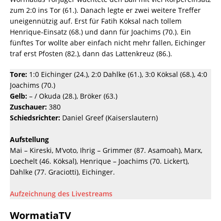
zum 2:0 ins Tor (61.). Danach legte er zwei weitere Treffer
uneigennützig auf. Erst für Fatih Köksal nach tollem
Henrique-Einsatz (68.) und dann für Joachims (70.). Ein
fünftes Tor wollte aber einfach nicht mehr fallen, Eichinger
traf erst Pfosten (82.), dann das Lattenkreuz (86.).
Tore:
1:0 Eichinger (24.), 2:0 Dahlke (61.), 3:0 Köksal (68.), 4:0
Joachims (70.)
Gelb:
– / Okuda (28.), Bröker (63.)
Zuschauer:
380
Schiedsrichter:
Daniel Greef (Kaiserslautern)
Aufstellung
Mai – Kireski, M’voto, Ihrig – Grimmer (87. Asamoah), Marx,
Loechelt (46. Köksal), Henrique – Joachims (70. Lickert),
Dahlke (77. Graciotti), Eichinger.
Aufzeichnung des Livestreams
WormatiaTV