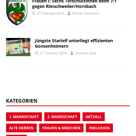
Frauen I: Sechs Torschützinnen beim 7:1
gegen Rimschweiler/Hornbach
27. Oktober 2019
Florian Hofmann
Jüngste Startelf unterliegt effizienten
Gonsenheimern
27. Oktober 2019
Christian Bub
KATEGORIEN
1. MANNSCHAFT
2. MANNSCHAFT
AKTUELL
ALTE HERREN
FRAUEN & MÄDCHEN
INKLUSION