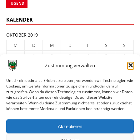
JUGEND
KALENDER
OKTOBER 2019
M
D
M
D
F
S
S
1
2
3
4
5
6
Zustimmung verwalten
7
8
9
10
11
12
13
14
15
16
17
18
19
20
Um dir ein optimales Erlebnis zu bieten, verwenden wir Technologien wie
Cookies, um Geräteinformationen zu speichern und/oder darauf
21
22
23
24
25
26
27
zuzugreifen. Wenn du diesen Technologien zustimmst, können wir Daten
28
29
30
31
wie das Surfverhalten oder eindeutige IDs auf dieser Website
verarbeiten. Wenn du deine Zustimmung nicht erteilst oder zurückziehst,
« Sep.
Nov. »
können bestimmte Merkmale und Funktionen beeinträchtigt werden.
ARCHIV
Akzeptieren