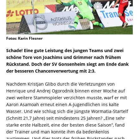
Fotos: Karin Flesner
Schade! Eine gute Leistung des jungen Teams und zwei
schöne Tore von Joachims und Grimmer nach frühem
Rückstand. Doch der SV Gonsenheim siegt am Ende dank
der besseren Chancenverwertung mit 2:3.
Nachdem Kristjan Glibo durch die Verletzungen von
Henrique und Andrej Ogorodnik binnen einer Woche auf
zwei weitere Stammspieler verzichten musste, warf er mit
Aaron Asamoah erneut einen A-Jugendlichen ins kalte
Wasser. Und wie schlug sich die jüngste Wormatia-Startelf
(Schnitt 21,7 Jahre) seit mindestens 25 Jahren? „Eine sehr
starke erste Halbzeit, eine der besten diese Saison“, fand
der Trainer und man konnte ihm da bedenkenlos
zustimmen. Und dies trotz des frühen Rückstandes nach