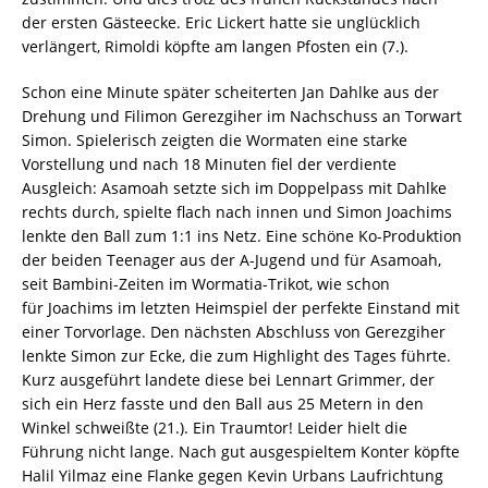
der ersten Gästeecke. Eric Lickert hatte sie unglücklich
verlängert, Rimoldi köpfte am langen Pfosten ein (7.).
Schon eine Minute später scheiterten Jan Dahlke aus der
Drehung und Filimon Gerezgiher im Nachschuss an Torwart
Simon. Spielerisch zeigten die Wormaten eine starke
Vorstellung und nach 18 Minuten fiel der verdiente
Ausgleich: Asamoah setzte sich im Doppelpass mit Dahlke
rechts durch, spielte flach nach innen und Simon Joachims
lenkte den Ball zum 1:1 ins Netz. Eine schöne Ko-Produktion
der beiden Teenager aus der A-Jugend und für Asamoah,
seit Bambini-Zeiten im Wormatia-Trikot, wie schon
für Joachims im letzten Heimspiel der perfekte Einstand mit
einer Torvorlage. Den nächsten Abschluss von Gerezgiher
lenkte Simon zur Ecke, die zum Highlight des Tages führte.
Kurz ausgeführt landete diese bei Lennart Grimmer, der
sich ein Herz fasste und den Ball aus 25 Metern in den
Winkel schweißte (21.). Ein Traumtor! Leider hielt die
Führung nicht lange. Nach gut ausgespieltem Konter köpfte
Halil Yilmaz eine Flanke gegen Kevin Urbans Laufrichtung