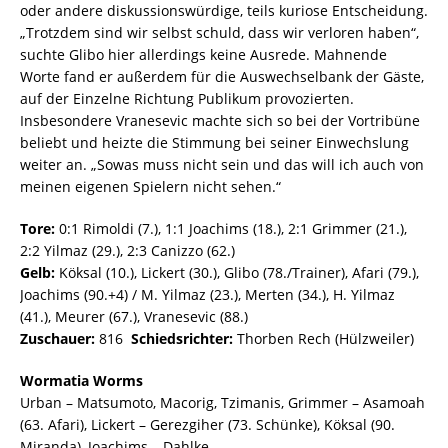
oder andere diskussionswürdige, teils kuriose Entscheidung.
„Trotzdem sind wir selbst schuld, dass wir verloren haben“,
suchte Glibo hier allerdings keine Ausrede. Mahnende
Worte fand er außerdem für die Auswechselbank der Gäste,
auf der Einzelne Richtung Publikum provozierten.
Insbesondere Vranesevic machte sich so bei der Vortribüne
beliebt und heizte die Stimmung bei seiner Einwechslung
weiter an. „Sowas muss nicht sein und das will ich auch von
meinen eigenen Spielern nicht sehen.“
Tore:
0:1 Rimoldi (7.), 1:1 Joachims (18.), 2:1 Grimmer (21.),
2:2 Yilmaz (29.), 2:3 Canizzo (62.)
Gelb:
Köksal (10.), Lickert (30.), Glibo (78./Trainer), Afari (79.),
Joachims (90.+4) / M. Yilmaz (23.), Merten (34.), H. Yilmaz
(41.), Meurer (67.), Vranesevic (88.)
Zuschauer:
816
Schiedsrichter:
Thorben Rech (Hülzweiler)
Wormatia Worms
Urban – Matsumoto, Macorig, Tzimanis, Grimmer – Asamoah
(63. Afari), Lickert – Gerezgiher (73. Schünke), Köksal (90.
Miranda), Joachims – Dahlke.