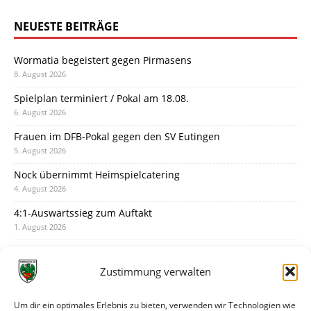
NEUESTE BEITRÄGE
Wormatia begeistert gegen Pirmasens
8. August 2026
Spielplan terminiert / Pokal am 18.08.
6. August 2026
Frauen im DFB-Pokal gegen den SV Eutingen
5. August 2026
Nock übernimmt Heimspielcatering
4. August 2026
4:1-Auswärtssieg zum Auftakt
1. August 2026
Pokal: Wormatia muss zu Schott Mainz
31. Juli 2026
Zustimmung verwalten
Wormatia trauert um Jürgen Dinger
30. Juli 2026
Um dir ein optimales Erlebnis zu bieten, verwenden wir Technologien wie