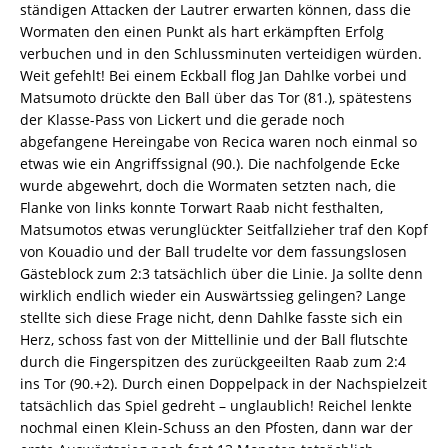
ständigen Attacken der Lautrer erwarten können, dass die
Wormaten den einen Punkt als hart erkämpften Erfolg
verbuchen und in den Schlussminuten verteidigen würden.
Weit gefehlt! Bei einem Eckball flog Jan Dahlke vorbei und
Matsumoto drückte den Ball über das Tor (81.), spätestens
der Klasse-Pass von Lickert und die gerade noch
abgefangene Hereingabe von Recica waren noch einmal so
etwas wie ein Angriffssignal (90.). Die nachfolgende Ecke
wurde abgewehrt, doch die Wormaten setzten nach, die
Flanke von links konnte Torwart Raab nicht festhalten,
Matsumotos etwas verunglückter Seitfallzieher traf den Kopf
von Kouadio und der Ball trudelte vor dem fassungslosen
Gästeblock zum 2:3 tatsächlich über die Linie. Ja sollte denn
wirklich endlich wieder ein Auswärtssieg gelingen? Lange
stellte sich diese Frage nicht, denn Dahlke fasste sich ein
Herz, schoss fast von der Mittellinie und der Ball flutschte
durch die Fingerspitzen des zurückgeeilten Raab zum 2:4
ins Tor (90.+2). Durch einen Doppelpack in der Nachspielzeit
tatsächlich das Spiel gedreht – unglaublich! Reichel lenkte
nochmal einen Klein-Schuss an den Pfosten, dann war der