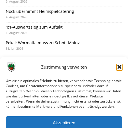
5. August 2026
Nock übernimmt Heimspielcatering
4. August 2026
4:1-Auswärtssieg zum Auftakt
1. August 2026
Pokal: Wormatia muss zu Schott Mainz
31. Juli 2026
Wormatia trauert um Jürgen Dinger
30. Juli 2026
Zustimmung verwalten
Deine Spielminute: 89+1
28. Juli 2026
Um dir ein optimales Erlebnis zu bieten, verwenden wir Technologien wie
Cookies, um Geräteinformationen zu speichern und/oder darauf
Neuer Rückensponsor
zuzugreifen. Wenn du diesen Technologien zustimmst, können wir Daten
28. Juli 2026
wie das Surfverhalten oder eindeutige IDs auf dieser Website
verarbeiten. Wenn du deine Zustimmung nicht erteilst oder zurückziehst,
Neue Podcast-Folge: So tickt Björn!
können bestimmte Merkmale und Funktionen beeinträchtigt werden.
27. Juli 2026
Eindrücke vom Stadionfest
Akzeptieren
27. Juli 2026