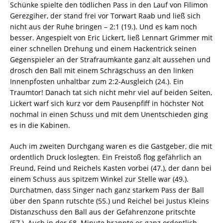
Schünke spielte den tödlichen Pass in den Lauf von Filimon
Gerezgiher, der stand frei vor Torwart Raab und ließ sich
nicht aus der Ruhe bringen – 2:1 (19.). Und es kam noch
besser. Angespielt von Eric Lickert, ließ Lennart Grimmer mit
einer schnellen Drehung und einem Hackentrick seinen
Gegenspieler an der Strafraumkante ganz alt aussehen und
drosch den Ball mit einem Schrägschuss an den linken
Innenpfosten unhaltbar zum 2:2-Ausgleich (24.). Ein
Traumtor! Danach tat sich nicht mehr viel auf beiden Seiten,
Lickert warf sich kurz vor dem Pausenpfiff in höchster Not
nochmal in einen Schuss und mit dem Unentschieden ging
es in die Kabinen.
Auch im zweiten Durchgang waren es die Gastgeber, die mit
ordentlich Druck loslegten. Ein Freistoß flog gefährlich an
Freund, Feind und Reichels Kasten vorbei (47.), der dann bei
einem Schuss aus spitzem Winkel zur Stelle war (49.).
Durchatmen, dass Singer nach ganz starkem Pass der Ball
über den Spann rutschte (55.) und Reichel bei Justus Kleins
Distanzschuss den Ball aus der Gefahrenzone pritschte
(57.). Auch in der 68. Minute brannte es ganz ordentlich,