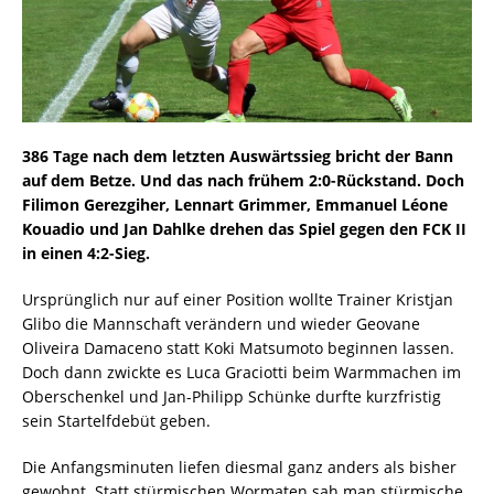
386 Tage nach dem letzten Auswärtssieg bricht der Bann
auf dem Betze. Und das nach frühem 2:0-Rückstand. Doch
Filimon Gerezgiher, Lennart Grimmer, Emmanuel Léone
Kouadio und Jan Dahlke drehen das Spiel gegen den FCK II
in einen 4:2-Sieg.
Ursprünglich nur auf einer Position wollte Trainer Kristjan
Glibo die Mannschaft verändern und wieder Geovane
Oliveira Damaceno statt Koki Matsumoto beginnen lassen.
Doch dann zwickte es Luca Graciotti beim Warmmachen im
Oberschenkel und Jan-Philipp Schünke durfte kurzfristig
sein Startelfdebüt geben.
Die Anfangsminuten liefen diesmal ganz anders als bisher
gewohnt. Statt stürmischen Wormaten sah man stürmische