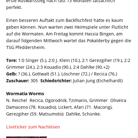
erste Auswärtssieg nach fast 13 Monaten tatsächlich
perfekt.
Einen besseren Auftakt zum Backfischfest hätte es kaum
geben können. Nun warten zwei Heimspiele unter Flutlicht
auf die Wormaten. Am Freitag kommt Hassia Bingen, am
darauf folgenden Mittwoch wartet das Pokalderby gegen die
TSG Pfeddersheim.
Tore:
1:0 Singer (5.), 2:0 J. Klein (10.), 2:1 Gerezgiher (19.), 2:2
Grimmer (24.), 2:3 Kouadio (90.), 2:4 Dahlke (90.+2)
Gelb:
? (36.), Gottwalt (51.), Löschner (72.) / Recica (76.)
Zuschauer:
305
Schiedsrichter:
Julian Jung (Eichelhardt)
Wormatia Worms
N. Reichel  Recica, Ogorodnik, Tzimanis, Grimmer  Oliveira
Damaceno (78. Kouadio), Lickert, Afari (71. Macorig),
Gerezgiher (59. Matsumoto)  Dahlke, Schünke.
Liveticker zum Nachlesen