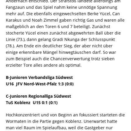
Andernach entschied. Der Strafstoß landete allerdings am
Fangzaun und das Spiel nahm keine unnötige Spannung
mehr auf. Die ebenfalls eingewechselten Berke Yücel, Can
Karakus und Noah Zimmel gaben richtig Gas und waren alle
maßgeblich an den Toren 6 und 7 beteiligt. Zunächst
stocherte Yücel einen zunächst abgewehrten Ball über die
Linie (73.), dann gelang Gradi Nkunga der Schlusspunkt
(78.). Am Ende ein deutlicher Sieg, der aber nicht über
einige erkennbare Mängel hinwegtäuschen darf. So war
zum Beispiel auch die Chancenverwertung trotz sieben
erzielter Tore alles andere als optimal.
B-Junioren Verbandsliga Südwest
U16  JFV Nord-West-Pfalz 1:3 (0:0)
C-Junioren Regionalliga Südwest
TuS Koblenz  U15 0:1 (0:1)
Hochkonzentriert und von Beginn an fokussiert starteten die
Wormaten in die Partie gegen Koblenz. Unerwartet hatte
man viel Raum im Spielaufbau, weil die Gastgeber nur