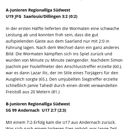
A-Junioren Regionalliga Südwest
U19 JFG Saarlouis/Dillingen 3:2 (0:2)
In der ersten Hälfte lieferten die Wormaten eine schwache
Leistung ab und konnten froh sein, dass die gut
aufspielenden Gäste aus dem Saarland nur mit 2:0 in
Führung lagen. Nach dem Wechsel dann ein ganz anderes
Bild: Die Wormaten kämpften sich ins Spiel zurück und
wurden von Minute zu Minute zwingender. Nachdem Simon
Joachim per Foulelfmeter den Anschlusstreffer erzielte (60.),
war es dann Lazar Ilic, der im Stile eines Torjägers für den
Ausgleich sorgte (65.). Den umjubelten Siegtreffer erzielte
schließlich Jamie Tahedl durch einen direkt verwandelten
Freistoß aus 20 Metern (81.)
B-Junioren Regionalliga Südwest
SG 99 Andernach  U17 2:7 (2:3)
Mit einem 7:2-Erfolg kam die U17 aus Andernach zurück.
Was sich nach einem lockeren Sieg anhört, war lange Zeit