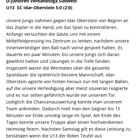
D-Junioren Verbandsliga Südwest
U13  SC Idar-Oberstein 5:0 (2:0)
Unsere Jungs nahmen gegen Idar-Oberstein von Beginn an
das Zepter in die Hand, um das Spiel zu kontrollieren.
Anfangs versuchten die Gäste, uns mit einem
Mittelfeldpressing ins Zentrum zu lenken, nachdem unsere
Innenverteidiger den Ball nach vorne gespielt hatten. Es
dauerte ein paar Minuten, bis unsere Jungs sich daran
gewöhnt hatten und Lösungen in die Tiefe fanden.
Insgesamt waren die Wormaten über die gesamte
Spieldauer die spielerisch bessere Mannschaft. Idar-
Oberstein agierte von hinten heraus nur mit langen Bällen,
auf die unsere Verteidigung aber meist souverän reagierte
und es nur selten gefährlich wurde vor unserem Tor.
Lediglich die Chancenauswertung konnte man unserem
Team ankreiden. Dadurch hielt man den Gegner bis 15
Minuten vor Ende unnötig lange im Spiel. Am Ende des
Tages konnte unsere Truppe aber einen hochverdienten
Heimsieg feiern. Nächsten Samstag gilt es diese Leistung zu
bestätigen wenn die U13 der Roten Teufel aus