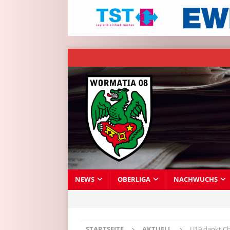
NEWS
OBERLIGA
NACHWUCHS
STARTSEITE
AKTUELL
U19 dankt Ch