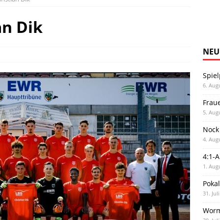
an Dik
NEU
Spiel
6. Aug
Frau
5. Aug
Nock
4. Aug
4:1-
1. Aug
Poka
31. Jul
Worm