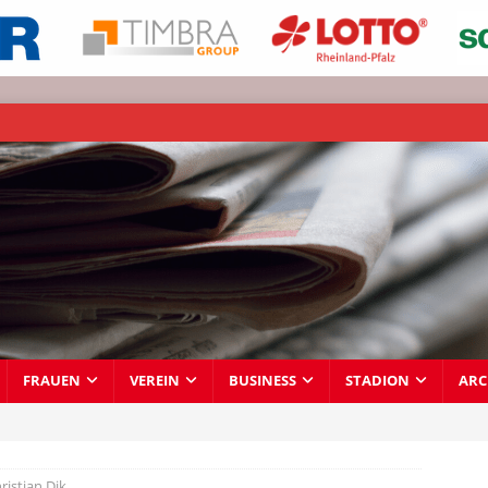
FRAUEN
VEREIN
BUSINESS
STADION
ARC
ristian Dik