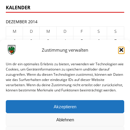
KALENDER
DEZEMBER 2014
M
D
M
D
F
S
S
1
2
3
4
5
6
7
Zustimmung verwalten
8
9
10
11
12
13
14
15
16
17
18
19
20
21
Um dir ein optimales Erlebnis zu bieten, verwenden wir Technologien wie
Cookies, um Geräteinformationen zu speichern und/oder darauf
22
23
24
25
26
27
28
zuzugreifen. Wenn du diesen Technologien zustimmst, können wir Daten
29
30
31
wie das Surfverhalten oder eindeutige IDs auf dieser Website
verarbeiten. Wenn du deine Zustimmung nicht erteilst oder zurückziehst,
« Nov.
Jan. »
können bestimmte Merkmale und Funktionen beeinträchtigt werden.
ARCHIV
Akzeptieren
Ablehnen