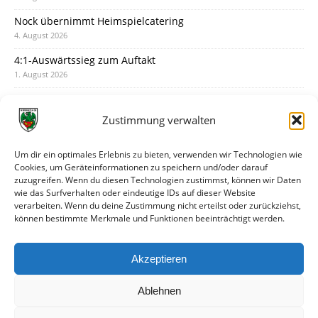
Nock übernimmt Heimspielcatering
4. August 2026
4:1-Auswärtssieg zum Auftakt
1. August 2026
Pokal: Wormatia muss zu Schott Mainz
31. Juli 2026
Zustimmung verwalten
Wormatia trauert um Jürgen Dinger
30. Juli 2026
Um dir ein optimales Erlebnis zu bieten, verwenden wir Technologien wie
Cookies, um Geräteinformationen zu speichern und/oder darauf
Deine Spielminute: 89+1
zuzugreifen. Wenn du diesen Technologien zustimmst, können wir Daten
28. Juli 2026
wie das Surfverhalten oder eindeutige IDs auf dieser Website
verarbeiten. Wenn du deine Zustimmung nicht erteilst oder zurückziehst,
Neuer Rückensponsor
können bestimmte Merkmale und Funktionen beeinträchtigt werden.
28. Juli 2026
Neue Podcast-Folge: So tickt Björn!
Akzeptieren
27. Juli 2026
Ablehnen