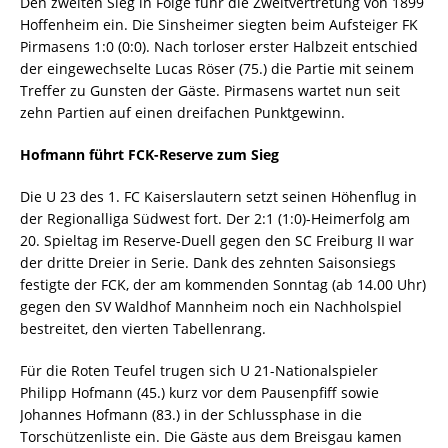
Den zweiten Sieg in Folge fuhr die Zweitvertretung von 1899
Hoffenheim ein. Die Sinsheimer siegten beim Aufsteiger FK
Pirmasens 1:0 (0:0). Nach torloser erster Halbzeit entschied
der eingewechselte Lucas Röser (75.) die Partie mit seinem
Treffer zu Gunsten der Gäste. Pirmasens wartet nun seit
zehn Partien auf einen dreifachen Punktgewinn.
Hofmann führt FCK-Reserve zum Sieg
Die U 23 des 1. FC Kaiserslautern setzt seinen Höhenflug in
der Regionalliga Südwest fort. Der 2:1 (1:0)-Heimerfolg am
20. Spieltag im Reserve-Duell gegen den SC Freiburg II war
der dritte Dreier in Serie. Dank des zehnten Saisonsiegs
festigte der FCK, der am kommenden Sonntag (ab 14.00 Uhr)
gegen den SV Waldhof Mannheim noch ein Nachholspiel
bestreitet, den vierten Tabellenrang.
Für die Roten Teufel trugen sich U 21-Nationalspieler
Philipp Hofmann (45.) kurz vor dem Pausenpfiff sowie
Johannes Hofmann (83.) in der Schlussphase in die
Torschützenliste ein. Die Gäste aus dem Breisgau kamen