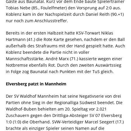
Gäste aus Baunatal. Kurz vor dem Ende baute Spielertrainer
Tobias Nebe (85., Foulelfmeter) den Vorsprung auf 2:0 aus.
Koblenz kam in der Nachspielzeit durch Daniel Reith (90.+1)
nur noch zum Anschlusstreffer.
Bereits in der ersten Halbzeit hatte KSV-Torwart Niklas
Hartmann (41.) die Rote Karte gesehen, nachdem er den Ball
außerhalb des Strafraums mit der Hand gespielt hatte. Auch
Koblenz beendete die Partie nicht in voller
Mannschaftsstärke. André Marx (71.) kassierte wegen einer
Notbremse ebenfalls Rot. Durch den zweiten Auswärtssieg
in Folge zog Baunatal nach Punkten mit der TuS gleich.
Elversberg patzt in Mannheim
Der SV Waldhof Mannheim hat seine Negativserie von drei
Partien ohne Sieg in der Regionalliga Südwest beendet. Die
Waldhof-Buben behielten am 20. Spieltag vor 2.021
Zuschauern gegen den Drittliga-Absteiger SV 07 Elversberg
1:0 (1:0) die Oberhand. SVW-Verteidiger Marcel Seegert (17.)
brachte als einziger Spieler seinen Namen auf die