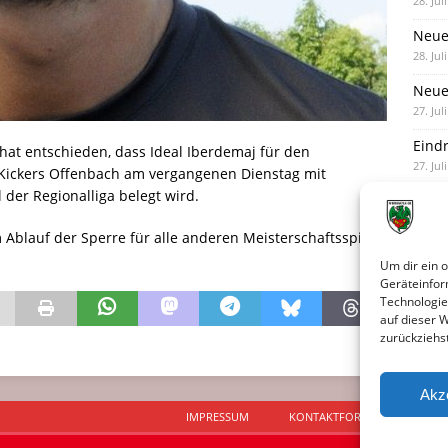
28. Jul
Neue
28. Jul
Neue 
27. Jul
Eind
hat entschieden, dass Ideal Iberdemaj für den
27. Jul
 Kickers Offenbach am vergangenen Dienstag mit
 der Regionalliga belegt wird.
Unte
Nied
 Ablauf der Sperre für alle anderen Meisterschaftsspiele
25. Jul
Um dir ein 
Geräteinfor
Technologie
auf dieser 
zurückziehs
Akz
IMPRESSUM
KONTAKTFORMULAR
D