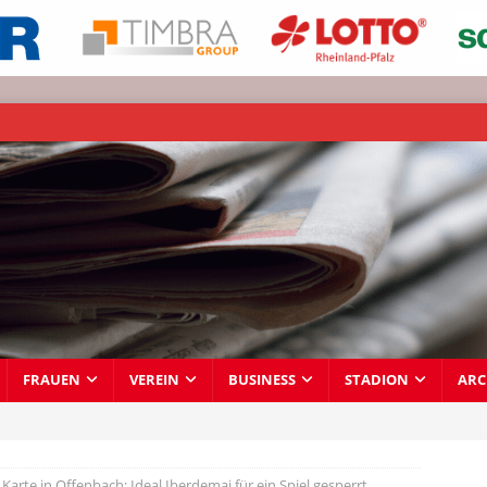
FRAUEN
VEREIN
BUSINESS
STADION
ARC
 Karte in Offenbach: Ideal Iberdemaj für ein Spiel gesperrt