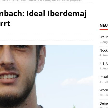
enbach: Ideal Iberdemaj
rrt
NEU
Frau
5. Aug
Nock
4. Aug
4:1-
1. Aug
Poka
31. Jul
Worm
30. Jul
Dein