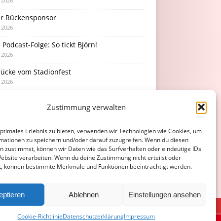
i 2026
r Rückensponsor
i 2026
Podcast-Folge: So tickt Björn!
i 2026
rücke vom Stadionfest
i 2026
rhaltsamer Abschlusstest mit später
Zustimmung verwalten
erlage
i 2026
optimales Erlebnis zu bieten, verwenden wir Technologien wie Cookies, um
mationen zu speichern und/oder darauf zuzugreifen. Wenn du diesen
n zustimmst, können wir Daten wie das Surfverhalten oder eindeutige IDs
Website verarbeiten. Wenn du deine Zustimmung nicht erteilst oder
t, können bestimmte Merkmale und Funktionen beeinträchtigt werden.
eptieren
Ablehnen
Einstellungen ansehen
ATENSCHUTZERKLÄRUNG
COOKIE-RICHTLINIE (EU)
Cookie-Richtlinie
Datenschutzerklärung
Impressum