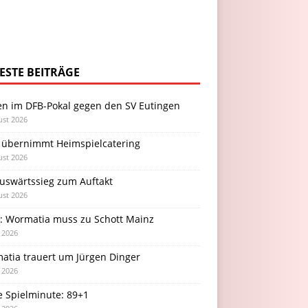
ESTE BEITRÄGE
en im DFB-Pokal gegen den SV Eutingen
ust 2026
 übernimmt Heimspielcatering
ust 2026
Auswärtssieg zum Auftakt
ust 2026
l: Wormatia muss zu Schott Mainz
i 2026
atia trauert um Jürgen Dinger
i 2026
e Spielminute: 89+1