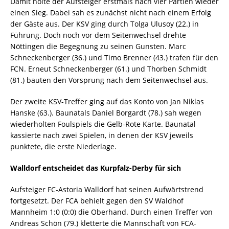
Damit holte der Aufsteiger erstmals nach vier Partien wieder
einen Sieg. Dabei sah es zunächst nicht nach einem Erfolg
der Gäste aus. Der KSV ging durch Tolga Ulusoy (22.) in
Führung. Doch noch vor dem Seitenwechsel drehte
Nöttingen die Begegnung zu seinen Gunsten. Marc
Schneckenberger (36.) und Timo Brenner (43.) trafen für den
FCN. Erneut Schneckenberger (61.) und Thorben Schmidt
(81.) bauten den Vorsprung nach dem Seitenwechsel aus.
Der zweite KSV-Treffer ging auf das Konto von Jan Niklas
Hanske (63.). Baunatals Daniel Borgardt (78.) sah wegen
wiederholten Foulspiels die Gelb-Rote Karte. Baunatal
kassierte nach zwei Spielen, in denen der KSV jeweils
punktete, die erste Niederlage.
Walldorf entscheidet das Kurpfalz-Derby für sich
Aufsteiger FC-Astoria Walldorf hat seinen Aufwärtstrend
fortgesetzt. Der FCA behielt gegen den SV Waldhof
Mannheim 1:0 (0:0) die Oberhand. Durch einen Treffer von
Andreas Schön (79.) kletterte die Mannschaft von FCA-