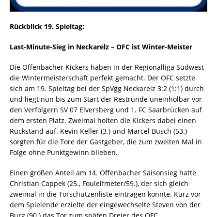
Rückblick 19. Spieltag:
Last-Minute-Sieg in Neckarelz – OFC ist Winter-Meister
Die Offenbacher Kickers haben in der Regionalliga Südwest
die Wintermeisterschaft perfekt gemacht. Der OFC setzte
sich am 19. Spieltag bei der SpVgg Neckarelz 3:2 (1:1) durch
und liegt nun bis zum Start der Restrunde uneinholbar vor
den Verfolgern SV 07 Elversberg und 1. FC Saarbrücken auf
dem ersten Platz. Zweimal holten die Kickers dabei einen
Rückstand auf. Kevin Keller (3.) und Marcel Busch (53.)
sorgten für die Tore der Gastgeber, die zum zweiten Mal in
Folge ohne Punktgewinn blieben.
Einen großen Anteil am 14. Offenbacher Saisonsieg hatte
Christian Cappek (25., Foulelfmeter/59.), der sich gleich
zweimal in die Torschützenliste eintragen konnte. Kurz vor
dem Spielende erzielte der eingewechselte Steven von der
Burg (90.) das Tor zum späten Dreier des OFC.