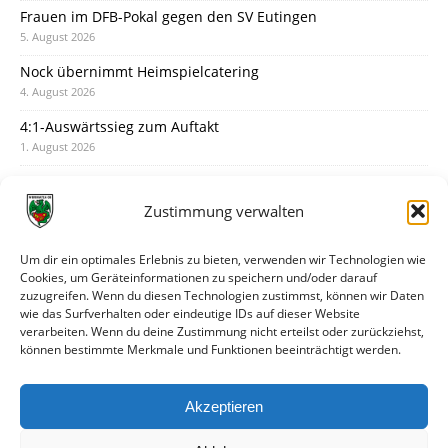
Frauen im DFB-Pokal gegen den SV Eutingen
5. August 2026
Nock übernimmt Heimspielcatering
4. August 2026
4:1-Auswärtssieg zum Auftakt
1. August 2026
Pokal: Wormatia muss zu Schott Mainz
31. Juli 2026
Zustimmung verwalten
Wormatia trauert um Jürgen Dinger
30. Juli 2026
Um dir ein optimales Erlebnis zu bieten, verwenden wir Technologien wie
Cookies, um Geräteinformationen zu speichern und/oder darauf
Deine Spielminute: 89+1
zuzugreifen. Wenn du diesen Technologien zustimmst, können wir Daten
28. Juli 2026
wie das Surfverhalten oder eindeutige IDs auf dieser Website
verarbeiten. Wenn du deine Zustimmung nicht erteilst oder zurückziehst,
Neuer Rückensponsor
können bestimmte Merkmale und Funktionen beeinträchtigt werden.
28. Juli 2026
Neue Podcast-Folge: So tickt Björn!
Akzeptieren
27. Juli 2026