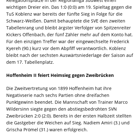
Relegationsplätze in der Regionalliga Südwest einen
wichtigen Dreier ein. Das 1:0 (0:0) am 19. Spieltag gegen die
TuS Koblenz war bereits der fünfte Sieg in Folge für die
Schwarz-Weißen. Damit behauptete die SVE den zweiten
Tabellenrang und bleibt ärgster Verfolger von Spitzenreiter
Kickers Offenbach, der fünf Zähler mehr auf dem Konto hat.
Für den einzigen Treffer war der eingewechselte Frederick
Kyereh (90.) kurz vor dem Abpfiff verantwortlich. Koblenz
bleibt nach der sechsten Auswärtsniederlage der Saison auf
dem 17. Tabellenplatz.
Hoffenheim II feiert Heimsieg gegen Zweibrücken
Die Zweitvertretung von 1899 Hoffenheim hat ihre
Negativserie nach sechs Partien ohne dreifachen
Punktgewinn beendet. Die Mannschaft von Trainer Marco
Wildersinn siegte gegen den abstiegsbedrohten SVN
Zweibrücken 2:0 (2:0). Bereits in der ersten Halbzeit stellten
die Gastgeber die Weichen auf Sieg. Nadiem Amiri (3.) und
Grischa Prömel (31.) waren erfolgreich.