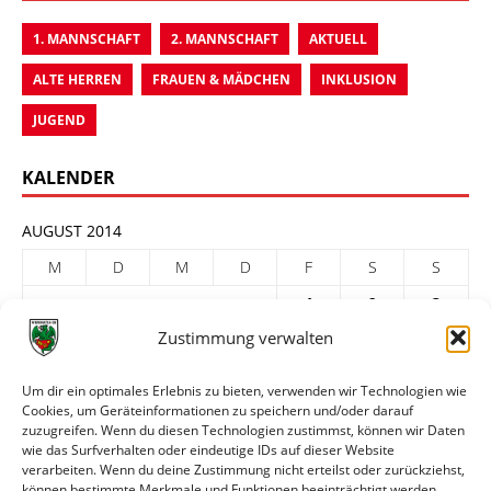
1. MANNSCHAFT
2. MANNSCHAFT
AKTUELL
ALTE HERREN
FRAUEN & MÄDCHEN
INKLUSION
JUGEND
KALENDER
AUGUST 2014
M
D
M
D
F
S
S
1
2
3
Zustimmung verwalten
4
5
6
7
8
9
10
11
12
13
14
15
16
17
Um dir ein optimales Erlebnis zu bieten, verwenden wir Technologien wie
Cookies, um Geräteinformationen zu speichern und/oder darauf
18
19
20
21
22
23
24
zuzugreifen. Wenn du diesen Technologien zustimmst, können wir Daten
25
26
27
28
29
30
31
wie das Surfverhalten oder eindeutige IDs auf dieser Website
verarbeiten. Wenn du deine Zustimmung nicht erteilst oder zurückziehst,
« Juli
Sep. »
können bestimmte Merkmale und Funktionen beeinträchtigt werden.