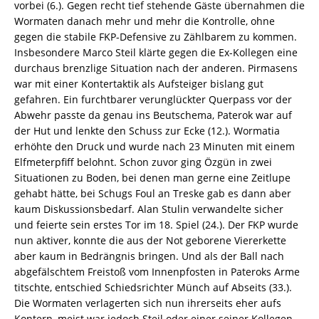
vorbei (6.). Gegen recht tief stehende Gäste übernahmen die
Wormaten danach mehr und mehr die Kontrolle, ohne
gegen die stabile FKP-Defensive zu Zählbarem zu kommen.
Insbesondere Marco Steil klärte gegen die Ex-Kollegen eine
durchaus brenzlige Situation nach der anderen. Pirmasens
war mit einer Kontertaktik als Aufsteiger bislang gut
gefahren. Ein furchtbarer verunglückter Querpass vor der
Abwehr passte da genau ins Beutschema, Paterok war auf
der Hut und lenkte den Schuss zur Ecke (12.). Wormatia
erhöhte den Druck und wurde nach 23 Minuten mit einem
Elfmeterpfiff belohnt. Schon zuvor ging Özgün in zwei
Situationen zu Boden, bei denen man gerne eine Zeitlupe
gehabt hätte, bei Schugs Foul an Treske gab es dann aber
kaum Diskussionsbedarf. Alan Stulin verwandelte sicher
und feierte sein erstes Tor im 18. Spiel (24.). Der FKP wurde
nun aktiver, konnte die aus der Not geborene Viererkette
aber kaum in Bedrängnis bringen. Und als der Ball nach
abgefälschtem Freistoß vom Innenpfosten in Pateroks Arme
titschte, entschied Schiedsrichter Münch auf Abseits (33.).
Die Wormaten verlagerten sich nun ihrerseits eher aufs
Kontern, meist war jedoch Steil oder einer seiner Kollegen