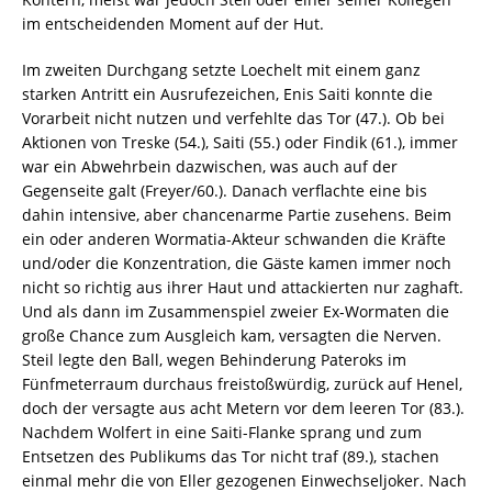
im entscheidenden Moment auf der Hut.
Im zweiten Durchgang setzte Loechelt mit einem ganz
starken Antritt ein Ausrufezeichen, Enis Saiti konnte die
Vorarbeit nicht nutzen und verfehlte das Tor (47.). Ob bei
Aktionen von Treske (54.), Saiti (55.) oder Findik (61.), immer
war ein Abwehrbein dazwischen, was auch auf der
Gegenseite galt (Freyer/60.). Danach verflachte eine bis
dahin intensive, aber chancenarme Partie zusehens. Beim
ein oder anderen Wormatia-Akteur schwanden die Kräfte
und/oder die Konzentration, die Gäste kamen immer noch
nicht so richtig aus ihrer Haut und attackierten nur zaghaft.
Und als dann im Zusammenspiel zweier Ex-Wormaten die
große Chance zum Ausgleich kam, versagten die Nerven.
Steil legte den Ball, wegen Behinderung Pateroks im
Fünfmeterraum durchaus freistoßwürdig, zurück auf Henel,
doch der versagte aus acht Metern vor dem leeren Tor (83.).
Nachdem Wolfert in eine Saiti-Flanke sprang und zum
Entsetzen des Publikums das Tor nicht traf (89.), stachen
einmal mehr die von Eller gezogenen Einwechseljoker. Nach