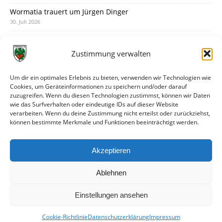
Wormatia trauert um Jürgen Dinger
30. Juli 2026
Deine Spielminute: 89+1
28. Juli 2026
Zustimmung verwalten
Neuer Rückensponsor
28. Juli 2026
Um dir ein optimales Erlebnis zu bieten, verwenden wir Technologien wie
Cookies, um Geräteinformationen zu speichern und/oder darauf
Neue Podcast-Folge: So tickt Björn!
zuzugreifen. Wenn du diesen Technologien zustimmst, können wir Daten
27. Juli 2026
wie das Surfverhalten oder eindeutige IDs auf dieser Website
verarbeiten. Wenn du deine Zustimmung nicht erteilst oder zurückziehst,
Eindrücke vom Stadionfest
können bestimmte Merkmale und Funktionen beeinträchtigt werden.
27. Juli 2026
Unterhaltsamer Abschlusstest mit später Niederlage
Akzeptieren
25. Juli 2026
Ablehnen
Einstellungen ansehen
Cookie-Richtlinie
Datenschutzerklärung
Impressum
© VfR Wormatia Worms