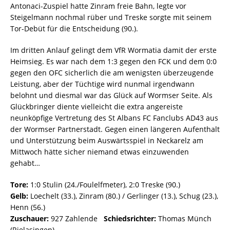
Antonaci-Zuspiel hatte Zinram freie Bahn, legte vor
Steigelmann nochmal rüber und Treske sorgte mit seinem
Tor-Debüt für die Entscheidung (90.).
Im dritten Anlauf gelingt dem VfR Wormatia damit der erste
Heimsieg. Es war nach dem 1:3 gegen den FCK und dem 0:0
gegen den OFC sicherlich die am wenigsten überzeugende
Leistung, aber der Tüchtige wird nunmal irgendwann
belohnt und diesmal war das Glück auf Wormser Seite. Als
Glückbringer diente vielleicht die extra angereiste
neunköpfige Vertretung des St Albans FC Fanclubs AD43 aus
der Wormser Partnerstadt. Gegen einen längeren Aufenthalt
und Unterstützung beim Auswärtsspiel in Neckarelz am
Mittwoch hätte sicher niemand etwas einzuwenden
gehabt…
Tore:
1:0 Stulin (24./Foulelfmeter), 2:0 Treske (90.)
Gelb:
Loechelt (33.), Zinram (80.) / Gerlinger (13.), Schug (23.),
Henn (56.)
Zuschauer:
927 Zahlende
Schiedsrichter:
Thomas Münch
(Rielasingen)