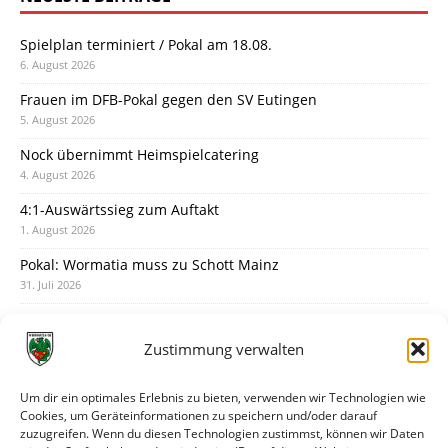
Spielplan terminiert / Pokal am 18.08.
6. August 2026
Frauen im DFB-Pokal gegen den SV Eutingen
5. August 2026
Nock übernimmt Heimspielcatering
4. August 2026
4:1-Auswärtssieg zum Auftakt
1. August 2026
Pokal: Wormatia muss zu Schott Mainz
31. Juli 2026
Wormatia trauert um Jürgen Dinger
30. Juli 2026
Zustimmung verwalten
Deine Spielminute: 89+1
28. Juli 2026
Um dir ein optimales Erlebnis zu bieten, verwenden wir Technologien wie
Cookies, um Geräteinformationen zu speichern und/oder darauf
Neuer Rückensponsor
zuzugreifen. Wenn du diesen Technologien zustimmst, können wir Daten