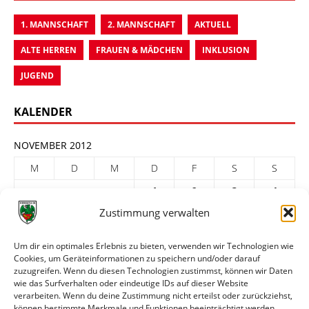
1. MANNSCHAFT
2. MANNSCHAFT
AKTUELL
ALTE HERREN
FRAUEN & MÄDCHEN
INKLUSION
JUGEND
KALENDER
NOVEMBER 2012
M
D
M
D
F
S
S
1
2
3
4
Zustimmung verwalten
5
6
7
8
9
10
11
12
13
14
15
16
17
18
Um dir ein optimales Erlebnis zu bieten, verwenden wir Technologien wie
Cookies, um Geräteinformationen zu speichern und/oder darauf
19
20
21
22
23
24
25
zuzugreifen. Wenn du diesen Technologien zustimmst, können wir Daten
26
27
28
29
30
wie das Surfverhalten oder eindeutige IDs auf dieser Website
verarbeiten. Wenn du deine Zustimmung nicht erteilst oder zurückziehst,
« Okt.
Dez. »
können bestimmte Merkmale und Funktionen beeinträchtigt werden.