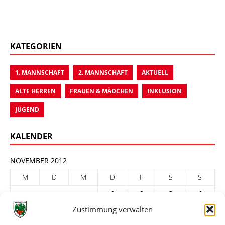
KATEGORIEN
1. MANNSCHAFT
2. MANNSCHAFT
AKTUELL
ALTE HERREN
FRAUEN & MÄDCHEN
INKLUSION
JUGEND
KALENDER
NOVEMBER 2012
M
D
M
D
F
S
S
1
2
3
4
Zustimmung verwalten
5
6
7
8
9
10
11