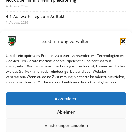
Nock übernimmt Heimspielcatering
4. August 2026
4:1-Auswärtssieg zum Auftakt
1. August 2026
Pokal: Wormatia muss zu Schott Mainz
31. Juli 2026
Zustimmung verwalten
Wormatia trauert um Jürgen Dinger
30. Juli 2026
Um dir ein optimales Erlebnis zu bieten, verwenden wir Technologien wie
Cookies, um Geräteinformationen zu speichern und/oder darauf
Deine Spielminute: 89+1
zuzugreifen. Wenn du diesen Technologien zustimmst, können wir Daten
28. Juli 2026
wie das Surfverhalten oder eindeutige IDs auf dieser Website
verarbeiten. Wenn du deine Zustimmung nicht erteilst oder zurückziehst,
Neuer Rückensponsor
können bestimmte Merkmale und Funktionen beeinträchtigt werden.
28. Juli 2026
Neue Podcast-Folge: So tickt Björn!
Akzeptieren
27. Juli 2026
Ablehnen
Einstellungen ansehen