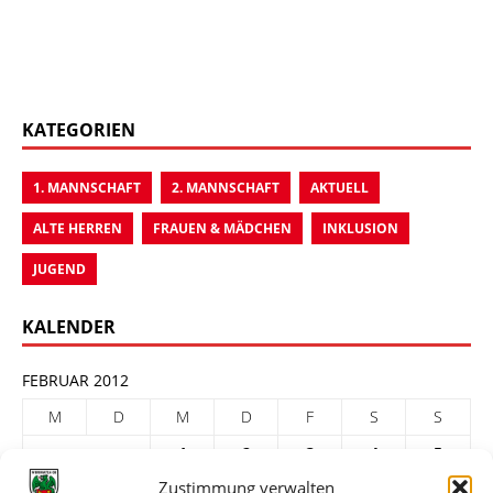
KATEGORIEN
1. MANNSCHAFT
2. MANNSCHAFT
AKTUELL
ALTE HERREN
FRAUEN & MÄDCHEN
INKLUSION
JUGEND
KALENDER
FEBRUAR 2012
M
D
M
D
F
S
S
1
2
3
4
5
Zustimmung verwalten
6
7
8
9
10
11
12