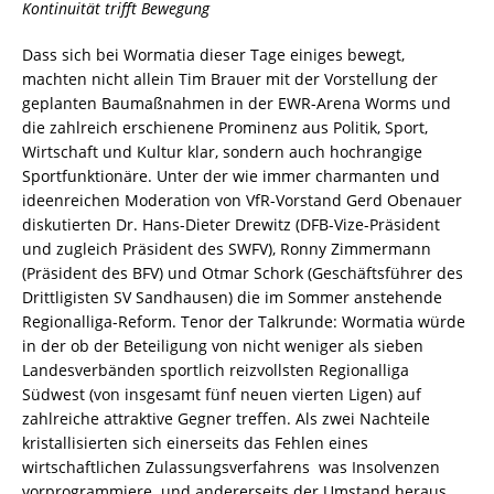
Kontinuität trifft Bewegung
Dass sich bei Wormatia dieser Tage einiges bewegt,
machten nicht allein Tim Brauer mit der Vorstellung der
geplanten Baumaßnahmen in der EWR-Arena Worms und
die zahlreich erschienene Prominenz aus Politik, Sport,
Wirtschaft und Kultur klar, sondern auch hochrangige
Sportfunktionäre. Unter der wie immer charmanten und
ideenreichen Moderation von VfR-Vorstand Gerd Obenauer
diskutierten Dr. Hans-Dieter Drewitz (DFB-Vize-Präsident
und zugleich Präsident des SWFV), Ronny Zimmermann
(Präsident des BFV) und Otmar Schork (Geschäftsführer des
Drittligisten SV Sandhausen) die im Sommer anstehende
Regionalliga-Reform. Tenor der Talkrunde: Wormatia würde
in der ob der Beteiligung von nicht weniger als sieben
Landesverbänden sportlich reizvollsten Regionalliga
Südwest (von insgesamt fünf neuen vierten Ligen) auf
zahlreiche attraktive Gegner treffen. Als zwei Nachteile
kristallisierten sich einerseits das Fehlen eines
wirtschaftlichen Zulassungsverfahrens  was Insolvenzen
vorprogrammiere  und andererseits der Umstand heraus,