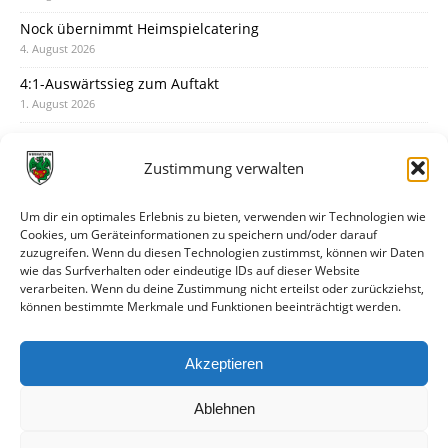
Nock übernimmt Heimspielcatering
4. August 2026
4:1-Auswärtssieg zum Auftakt
1. August 2026
Pokal: Wormatia muss zu Schott Mainz
31. Juli 2026
Zustimmung verwalten
Wormatia trauert um Jürgen Dinger
30. Juli 2026
Um dir ein optimales Erlebnis zu bieten, verwenden wir Technologien wie
Cookies, um Geräteinformationen zu speichern und/oder darauf
Deine Spielminute: 89+1
zuzugreifen. Wenn du diesen Technologien zustimmst, können wir Daten
28. Juli 2026
wie das Surfverhalten oder eindeutige IDs auf dieser Website
verarbeiten. Wenn du deine Zustimmung nicht erteilst oder zurückziehst,
Neuer Rückensponsor
können bestimmte Merkmale und Funktionen beeinträchtigt werden.
28. Juli 2026
Neue Podcast-Folge: So tickt Björn!
Akzeptieren
27. Juli 2026
Ablehnen