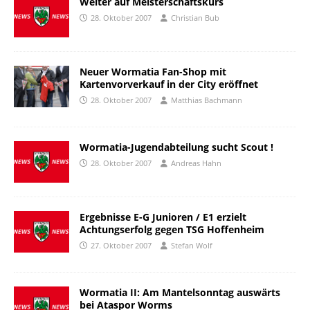
Weiter auf Meisterschaftskurs
28. Oktober 2007
Christian Bub
Neuer Wormatia Fan-Shop mit
Kartenvorverkauf in der City eröffnet
28. Oktober 2007
Matthias Bachmann
Wormatia-Jugendabteilung sucht Scout !
28. Oktober 2007
Andreas Hahn
Ergebnisse E-G Junioren / E1 erzielt
Achtungserfolg gegen TSG Hoffenheim
27. Oktober 2007
Stefan Wolf
Wormatia II: Am Mantelsonntag auswärts
bei Ataspor Worms