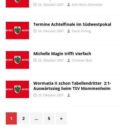
26. Oktober 2007
Karl-Heinz Schneider
Termine Achtelfinale im Südwestpokal
26. Oktober 2007
David Pirling
Michelle Magin trifft vierfach
26. Oktober 2007
Christian Bub
Wormatia II schon Tabellendritter  2:1-
Auswärtssieg beim TSV Mommenheim
25. Oktober 2007
1
2
…
5
»