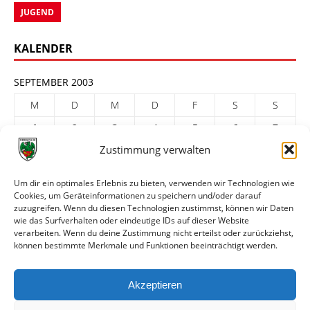
JUGEND
KALENDER
SEPTEMBER 2003
M
D
M
D
F
S
S
1
2
3
4
5
6
7
Zustimmung verwalten
8
9
10
11
12
13
14
15
16
17
18
19
20
21
Um dir ein optimales Erlebnis zu bieten, verwenden wir Technologien wie
22
23
24
25
26
27
28
Cookies, um Geräteinformationen zu speichern und/oder darauf
zuzugreifen. Wenn du diesen Technologien zustimmst, können wir Daten
29
30
wie das Surfverhalten oder eindeutige IDs auf dieser Website
verarbeiten. Wenn du deine Zustimmung nicht erteilst oder zurückziehst,
« Aug.
Okt. »
können bestimmte Merkmale und Funktionen beeinträchtigt werden.
ARCHIV
Akzeptieren