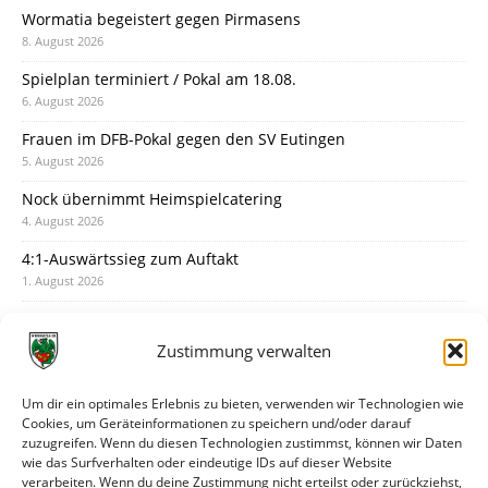
Wormatia begeistert gegen Pirmasens
8. August 2026
Spielplan terminiert / Pokal am 18.08.
6. August 2026
Frauen im DFB-Pokal gegen den SV Eutingen
5. August 2026
Nock übernimmt Heimspielcatering
4. August 2026
4:1-Auswärtssieg zum Auftakt
1. August 2026
Pokal: Wormatia muss zu Schott Mainz
31. Juli 2026
Zustimmung verwalten
Wormatia trauert um Jürgen Dinger
30. Juli 2026
Um dir ein optimales Erlebnis zu bieten, verwenden wir Technologien wie
Cookies, um Geräteinformationen zu speichern und/oder darauf
Deine Spielminute: 89+1
zuzugreifen. Wenn du diesen Technologien zustimmst, können wir Daten
28. Juli 2026
wie das Surfverhalten oder eindeutige IDs auf dieser Website
verarbeiten. Wenn du deine Zustimmung nicht erteilst oder zurückziehst,