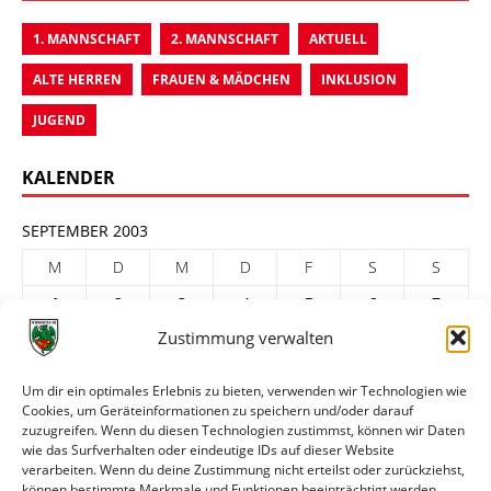
1. MANNSCHAFT
2. MANNSCHAFT
AKTUELL
ALTE HERREN
FRAUEN & MÄDCHEN
INKLUSION
JUGEND
KALENDER
SEPTEMBER 2003
M
D
M
D
F
S
S
1
2
3
4
5
6
7
Zustimmung verwalten
8
9
10
11
12
13
14
15
16
17
18
19
20
21
Um dir ein optimales Erlebnis zu bieten, verwenden wir Technologien wie
Cookies, um Geräteinformationen zu speichern und/oder darauf
22
23
24
25
26
27
28
zuzugreifen. Wenn du diesen Technologien zustimmst, können wir Daten
29
30
wie das Surfverhalten oder eindeutige IDs auf dieser Website
verarbeiten. Wenn du deine Zustimmung nicht erteilst oder zurückziehst,
« Aug.
Okt. »
können bestimmte Merkmale und Funktionen beeinträchtigt werden.