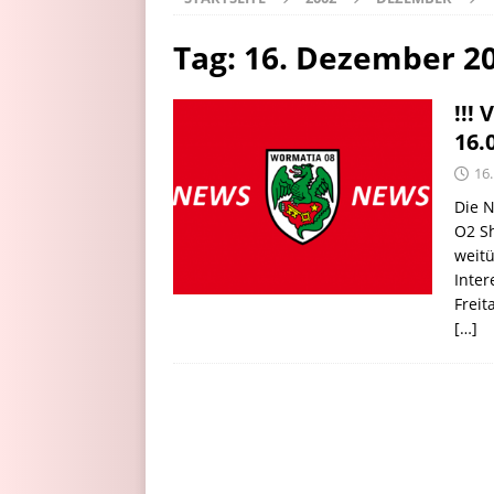
Tag:
16. Dezember 2
!!!
16.
16
Die 
O2 S
weit
Inte
Freit
[…]