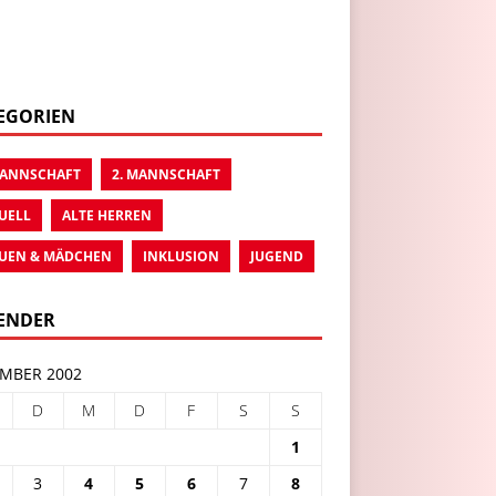
EGORIEN
MANNSCHAFT
2. MANNSCHAFT
UELL
ALTE HERREN
UEN & MÄDCHEN
INKLUSION
JUGEND
ENDER
MBER 2002
D
M
D
F
S
S
1
3
4
5
6
7
8