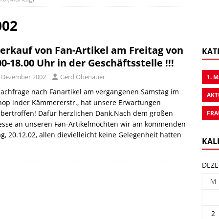
002
 Verkauf von Fan-Artikel am Freitag von
KAT
00-18.00 Uhr in der Geschäftsstelle !!!
. Dezember 2002
Gerd Obenauer
1. 
Nachfrage nach Fanartikel am vergangenen Samstag im
AKT
hop inder Kämmererstr., hat unsere Erwartungen
übertroffen! Dafür herzlichen Dank.Nach dem großen
FRA
resse an unseren Fan-Artikelmöchten wir am kommenden
ag, 20.12.02, allen dievielleicht keine Gelegenheit hatten
KAL
DEZE
M
2