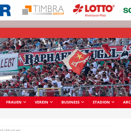
FRAUEN
VEREIN
BUSINESS
STADION
ARC
16 (Montag)