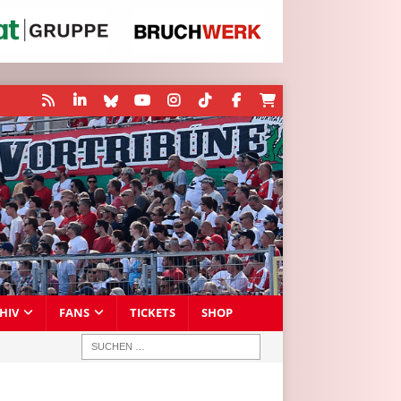
HIV
FANS
TICKETS
SHOP