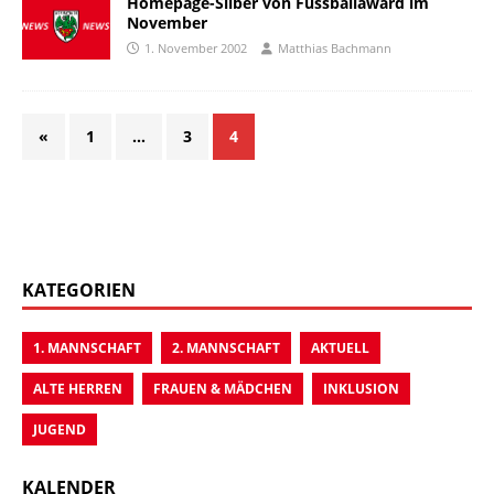
Homepage-Silber von Fussballaward im
November
1. November 2002
Matthias Bachmann
«
1
…
3
4
KATEGORIEN
1. MANNSCHAFT
2. MANNSCHAFT
AKTUELL
ALTE HERREN
FRAUEN & MÄDCHEN
INKLUSION
JUGEND
KALENDER