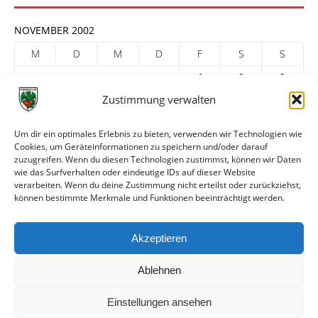
NOVEMBER 2002
M
D
M
D
F
S
S
1
2
3
Zustimmung verwalten
4
5
6
7
8
9
10
11
12
13
14
15
16
17
Um dir ein optimales Erlebnis zu bieten, verwenden wir Technologien wie
Cookies, um Geräteinformationen zu speichern und/oder darauf
18
19
20
21
22
23
24
zuzugreifen. Wenn du diesen Technologien zustimmst, können wir Daten
25
26
27
28
29
30
wie das Surfverhalten oder eindeutige IDs auf dieser Website
verarbeiten. Wenn du deine Zustimmung nicht erteilst oder zurückziehst,
« Okt.
Dez. »
können bestimmte Merkmale und Funktionen beeinträchtigt werden.
ARCHIV
Akzeptieren
Ablehnen
Einstellungen ansehen