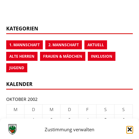
KATEGORIEN
1. MANNSCHAFT
2. MANNSCHAFT
AKTUELL
ALTE HERREN
FRAUEN & MÄDCHEN
INKLUSION
JUGEND
KALENDER
OKTOBER 2002
M
D
M
D
F
S
S
1
2
3
4
5
6
Zustimmung verwalten
7
8
9
10
11
12
13