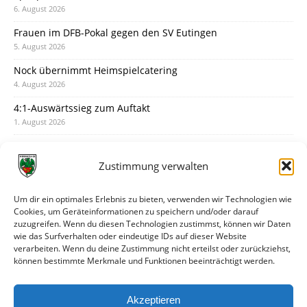
6. August 2026
Frauen im DFB-Pokal gegen den SV Eutingen
5. August 2026
Nock übernimmt Heimspielcatering
4. August 2026
4:1-Auswärtssieg zum Auftakt
1. August 2026
Pokal: Wormatia muss zu Schott Mainz
31. Juli 2026
Zustimmung verwalten
Wormatia trauert um Jürgen Dinger
30. Juli 2026
Um dir ein optimales Erlebnis zu bieten, verwenden wir Technologien wie
Cookies, um Geräteinformationen zu speichern und/oder darauf
Deine Spielminute: 89+1
zuzugreifen. Wenn du diesen Technologien zustimmst, können wir Daten
28. Juli 2026
wie das Surfverhalten oder eindeutige IDs auf dieser Website
verarbeiten. Wenn du deine Zustimmung nicht erteilst oder zurückziehst,
Neuer Rückensponsor
können bestimmte Merkmale und Funktionen beeinträchtigt werden.
28. Juli 2026
Neue Podcast-Folge: So tickt Björn!
Akzeptieren