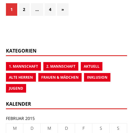
1
2
…
4
»
KATEGORIEN
1. MANNSCHAFT
2. MANNSCHAFT
AKTUELL
ALTE HERREN
FRAUEN & MÄDCHEN
INKLUSION
JUGEND
KALENDER
FEBRUAR 2015
M
D
M
D
F
S
S